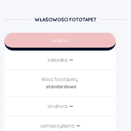
WŁAŚCIWOŚCI FOTOTAPET
GŁADKA
zakładka:
➖
klasa fototapety
:
standardowa
struktura:
➖
samoprzylepna:
➖