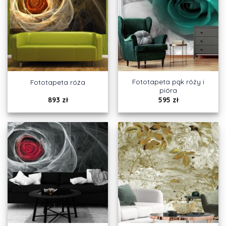
Fototapeta pąk róży i
Fototapeta róża
pióra
893
zł
595
zł