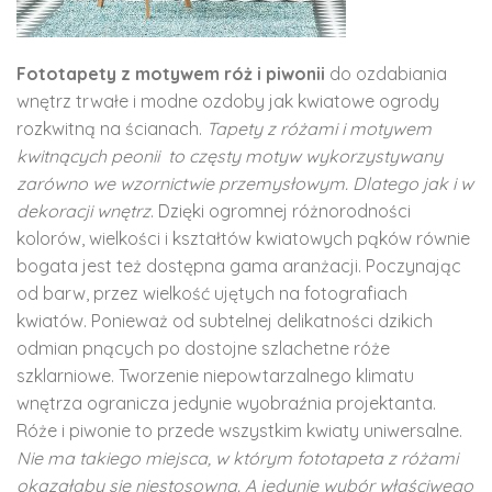
Fototapety z motywem róż i piwonii
do ozdabiania
wnętrz trwałe i modne ozdoby jak kwiatowe ogrody
rozkwitną na ścianach.
Tapety z różami i motywem
kwitnących peonii to częsty motyw wykorzystywany
zarówno we wzornictwie przemysłowym. Dlatego jak i w
dekoracji wnętrz
. Dzięki ogromnej różnorodności
kolorów, wielkości i kształtów kwiatowych pąków równie
bogata jest też dostępna gama aranżacji. Poczynając
od barw, przez wielkość ujętych na fotografiach
kwiatów. Ponieważ od subtelnej delikatności dzikich
odmian pnących po dostojne szlachetne róże
szklarniowe. Tworzenie niepowtarzalnego klimatu
wnętrza ogranicza jedynie wyobraźnia projektanta.
Róże i piwonie to przede wszystkim kwiaty uniwersalne.
Nie ma takiego miejsca, w którym fototapeta z różami
okazałaby się niestosowna. A jedynie wybór właściwego