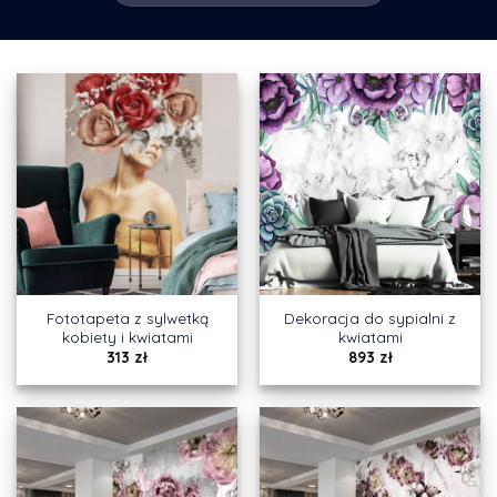
Fototapeta z sylwetką
Dekoracja do sypialni z
kobiety i kwiatami
kwiatami
313
zł
893
zł