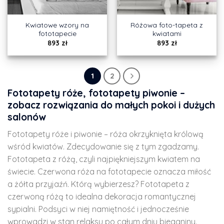
Kwiatowe wzory na
Różowa foto-tapeta z
fototapecie
kwiatami
893
zł
893
zł
1
2
Fototapety róże, fototapety piwonie –
zobacz rozwiązania do małych pokoi i dużych
salonów
Fototapety róże i piwonie – róża okrzyknięta królową
wśród kwiatów. Zdecydowanie się z tym zgadzamy.
Fototapeta z różą, czyli najpiękniejszym kwiatem na
świecie. Czerwona róża na fototapecie oznacza miłość
a żółta przyjaźń. Którą wybierzesz? Fototapeta z
czerwoną różą to idealna dekoracja romantycznej
sypialni. Podsyci w niej namiętność i jednocześnie
wprowadzi w stan relaksu po całym dniu bieganiny.