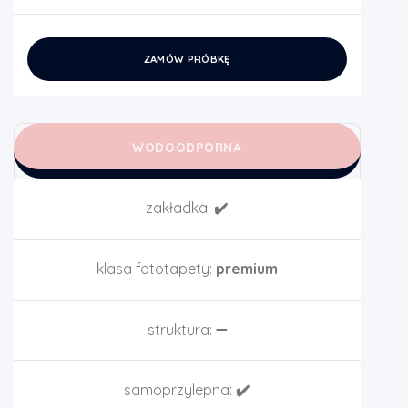
ZAMÓW PRÓBKĘ
WODOODPORNA
zakładka:
✔️
klasa fototapety:
premium
struktura:
➖
samoprzylepna:
✔️