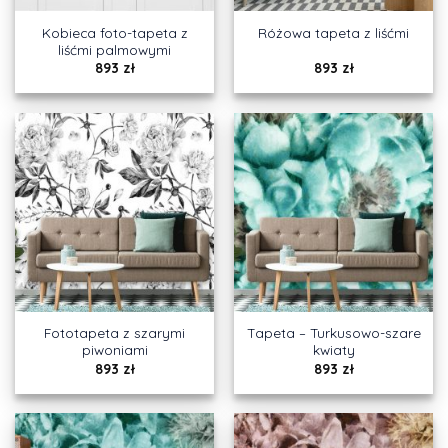
Kobieca foto-tapeta z
Różowa tapeta z liśćmi
liśćmi palmowymi
893
zł
893
zł
Fototapeta z szarymi
Tapeta – Turkusowo-szare
piwoniami
kwiaty
893
zł
893
zł