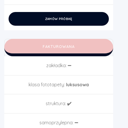
ZAMÓW PRÓBKĘ
FAKTUROWANA
zakładka:
➖
klasa fototapety:
luksusowa
struktura:
✔️
samoprzylepna:
➖