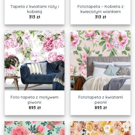
Tapeta z kwiatami róży i
Fototapeta – Kobieta z
kobietą
kwiecistym wiankiem
313
zł
313
zł
Foto-tapeta z motywem
Fototapeta z kwiatami
piwonii
peonii
893
zł
893
zł