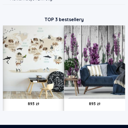
TOP 3 bestsellery
893
zł
893
zł