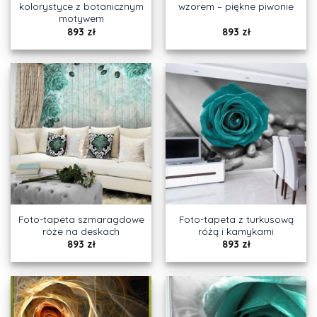
kolorystyce z botanicznym
wzorem – piękne piwonie
motywem
893
zł
893
zł
Foto-tapeta szmaragdowe
Foto-tapeta z turkusową
róże na deskach
różą i kamykami
893
zł
893
zł