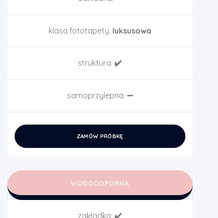
klasa fototapety:
luksusowa
struktura:
✔️
samoprzylepna:
➖
ZAMÓW PRÓBKĘ
WODOODPORNA
zakładka:
✔️