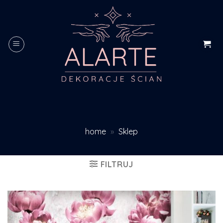
Skip
to
content
home
»
Sklep
FILTRUJ