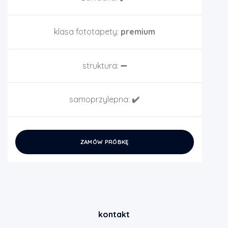
klasa fototapety:
premium
struktura:
➖
samoprzylepna:
✔️
ZAMÓW PRÓBKĘ
kontakt