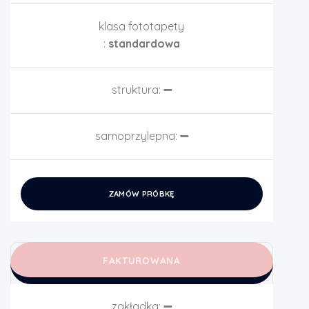
klasa fototapety
:
standardowa
struktura:
➖
samoprzylepna:
➖
ZAMÓW PRÓBKĘ
FAKTUROWANA
zakładka:
➖