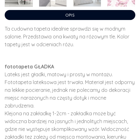
OPIS
Ta cudowna tapeta idealnie sprawdzi się w modnym
salonie. Przedstawia ona kwiaty na różowym tle. Kolor
tapety jest w odcieniach różu.
fototapeta GŁADKA
Lateks jest gładki, matowy i prosty w montażu.
Fototapeta lateksowa jest trwała. Materiał jest odporny
na lekkie pocieranie, jednak nie polecamy do dekoracji
miejsc narażonych na częsty dotyk i mocne
zabrudzenia.
Klejona na zakładkę 1-2cm - zakładka może być
widoczna bardziej na jasnych i jednolitych miejscach,
gdzie nie występuje skomplikowany wzór. Widoczność
zakładki tez zależy od miejsca montowania, kierunku