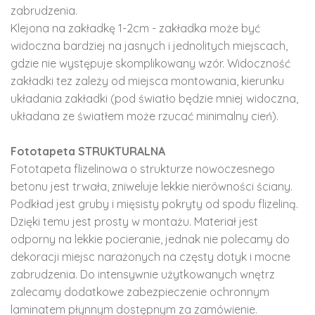
zabrudzenia.
Klejona na zakładkę 1-2cm - zakładka może być
widoczna bardziej na jasnych i jednolitych miejscach,
gdzie nie występuje skomplikowany wzór. Widoczność
zakładki tez zależy od miejsca montowania, kierunku
układania zakładki (pod światło będzie mniej widoczna,
układana ze światłem może rzucać minimalny cień).
Fototapeta STRUKTURALNA
Fototapeta flizelinowa o strukturze nowoczesnego
betonu jest trwała, zniweluje lekkie nierówności ściany.
Podkład jest gruby i mięsisty pokryty od spodu flizeliną.
Dzięki temu jest prosty w montażu. Materiał jest
odporny na lekkie pocieranie, jednak nie polecamy do
dekoracji miejsc narażonych na częsty dotyk i mocne
zabrudzenia. Do intensywnie użytkowanych wnętrz
zalecamy dodatkowe zabezpieczenie ochronnym
laminatem płynnym dostępnym za zamówienie.