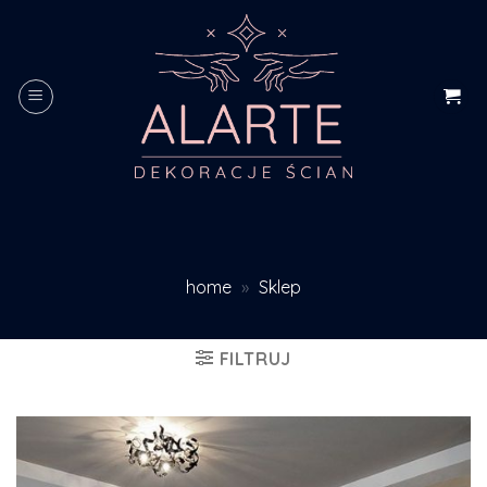
Skip
to
content
home
»
Sklep
FILTRUJ