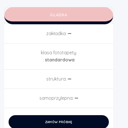
GŁADKA
zakładka:
➖
klasa fototapety
:
standardowa
struktura:
➖
samoprzylepna:
➖
ZAMÓW PRÓBKĘ