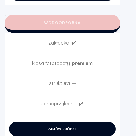
WODOODPORNA
zakładka:
✔️
klasa fototapety:
premium
struktura:
➖
samoprzylepna:
✔️
ZAMÓW PRÓBKĘ