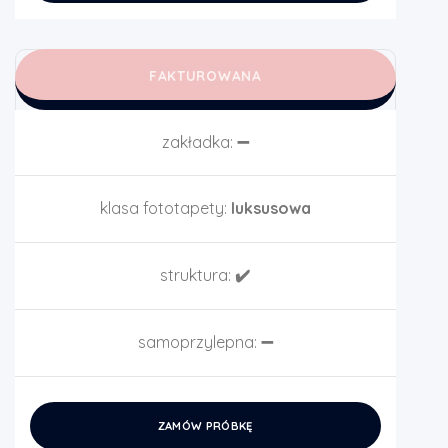
FAKTUROWANA
zakładka:
➖
klasa fototapety:
luksusowa
struktura:
✔️
samoprzylepna:
➖
ZAMÓW PRÓBKĘ