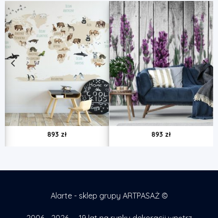
893
zł
893
zł
Alarte - sklep grupy ARTPASAŻ ©
2006 - 2026 — 19 lat na rynku dekoracji wnętrz