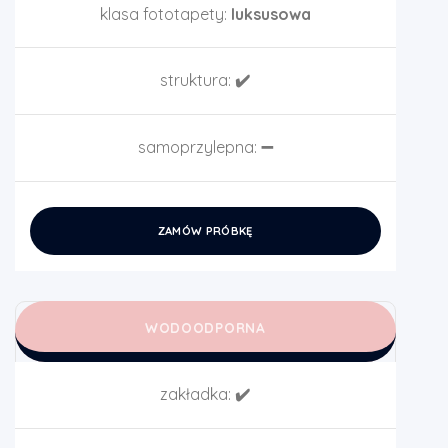
klasa fototapety:
luksusowa
struktura:
✔️
samoprzylepna:
➖
ZAMÓW PRÓBKĘ
WODOODPORNA
zakładka:
✔️