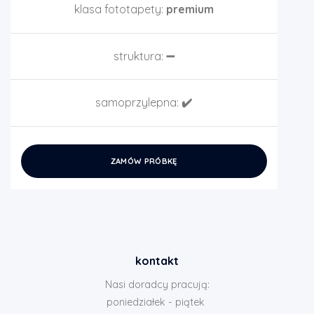
klasa fototapety:
premium
struktura:
➖
samoprzylepna:
✔️
ZAMÓW PRÓBKĘ
kontakt
Nasi doradcy pracują:
poniedziałek - piątek