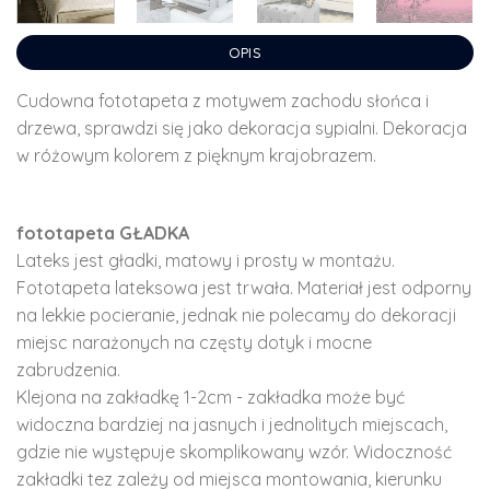
OPIS
Cudowna fototapeta z motywem zachodu słońca i
drzewa, sprawdzi się jako dekoracja sypialni. Dekoracja
w różowym kolorem z pięknym krajobrazem.
fototapeta GŁADKA
Lateks jest gładki, matowy i prosty w montażu.
Fototapeta lateksowa jest trwała. Materiał jest odporny
na lekkie pocieranie, jednak nie polecamy do dekoracji
miejsc narażonych na częsty dotyk i mocne
zabrudzenia.
Klejona na zakładkę 1-2cm - zakładka może być
widoczna bardziej na jasnych i jednolitych miejscach,
gdzie nie występuje skomplikowany wzór. Widoczność
zakładki tez zależy od miejsca montowania, kierunku