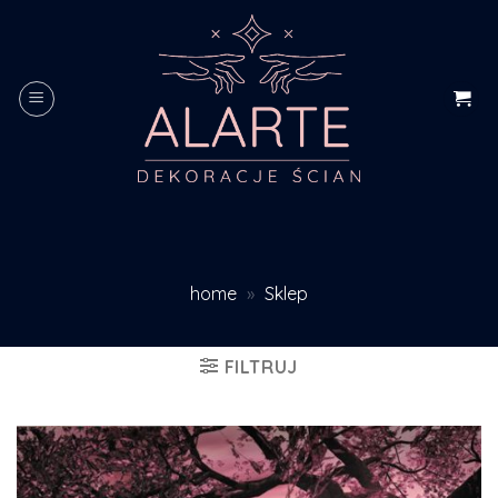
Skip
to
content
home
»
Sklep
FILTRUJ