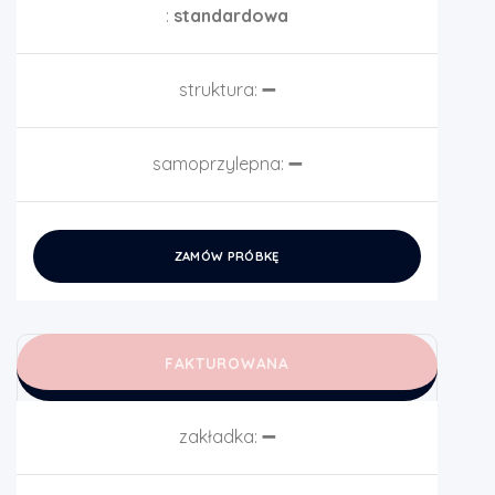
:
standardowa
struktura:
➖
samoprzylepna:
➖
ZAMÓW PRÓBKĘ
FAKTUROWANA
zakładka:
➖