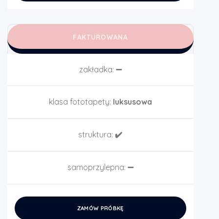
FAKTUROWANA
zakładka:
➖
klasa fototapety:
luksusowa
struktura:
✔️
samoprzylepna:
➖
ZAMÓW PRÓBKĘ