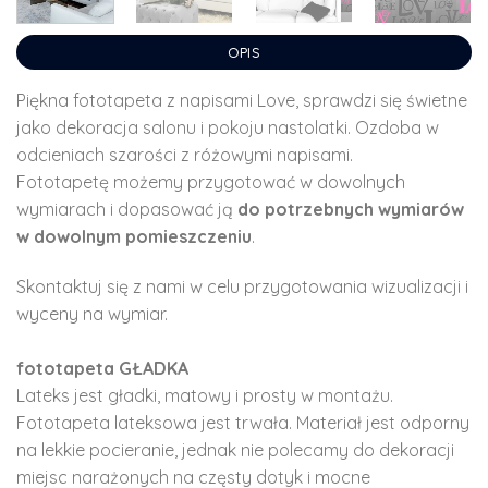
OPIS
Piękna fototapeta z napisami Love, sprawdzi się świetne
jako dekoracja salonu i pokoju nastolatki. Ozdoba w
odcieniach szarości z różowymi napisami.
Fototapetę możemy przygotować w dowolnych
wymiarach i dopasować ją
do potrzebnych wymiarów
w dowolnym pomieszczeniu
.
Skontaktuj się z nami w celu przygotowania wizualizacji i
wyceny na wymiar.
fototapeta GŁADKA
Lateks jest gładki, matowy i prosty w montażu.
Fototapeta lateksowa jest trwała. Materiał jest odporny
na lekkie pocieranie, jednak nie polecamy do dekoracji
miejsc narażonych na częsty dotyk i mocne