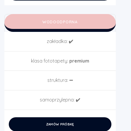
WODOODPORNA
zakładka:
✔️
klasa fototapety:
premium
struktura:
➖
samoprzylepna:
✔️
ZAMÓW PRÓBKĘ