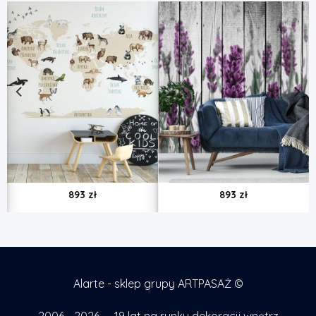
893
zł
893
zł
Alarte - sklep grupy ARTPASAŻ ©
2006 - 2026 — 19 lat na rynku dekoracji wnętrz