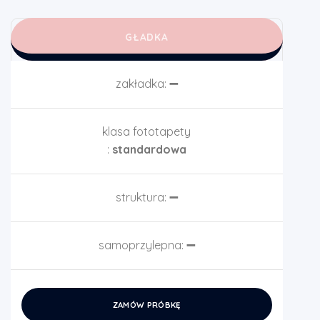
GŁADKA
zakładka:
➖
klasa fototapety
:
standardowa
struktura:
➖
samoprzylepna:
➖
ZAMÓW PRÓBKĘ