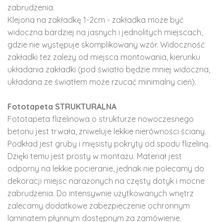
zabrudzenia.
Klejona na zakładkę 1-2cm - zakładka może być
widoczna bardziej na jasnych i jednolitych miejscach,
gdzie nie występuje skomplikowany wzór. Widoczność
zakładki tez zależy od miejsca montowania, kierunku
układania zakładki (pod światło będzie mniej widoczna,
układana ze światłem może rzucać minimalny cień).
Fototapeta STRUKTURALNA
Fototapeta flizelinowa o strukturze nowoczesnego
betonu jest trwała, zniweluje lekkie nierówności ściany.
Podkład jest gruby i mięsisty pokryty od spodu flizeliną.
Dzięki temu jest prosty w montażu. Materiał jest
odporny na lekkie pocieranie, jednak nie polecamy do
dekoracji miejsc narażonych na częsty dotyk i mocne
zabrudzenia. Do intensywnie użytkowanych wnętrz
zalecamy dodatkowe zabezpieczenie ochronnym
laminatem płynnym dostępnym za zamówienie.