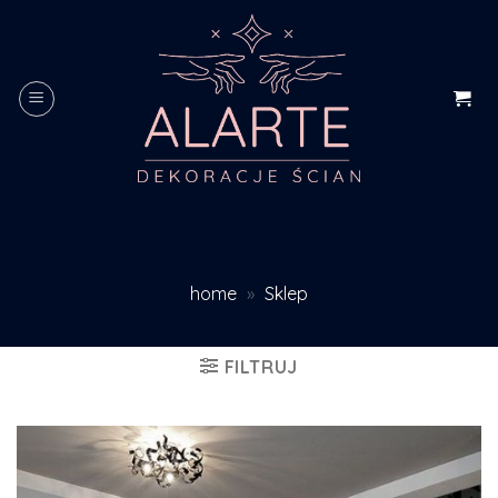
Skip
to
content
home
»
Sklep
FILTRUJ