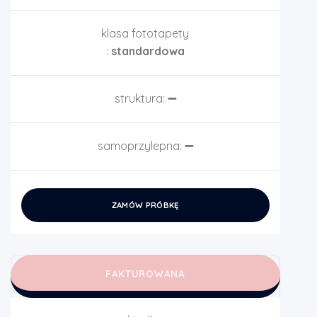
klasa fototapety
:
standardowa
struktura:
➖
samoprzylepna:
➖
ZAMÓW PRÓBKĘ
FAKTUROWANA