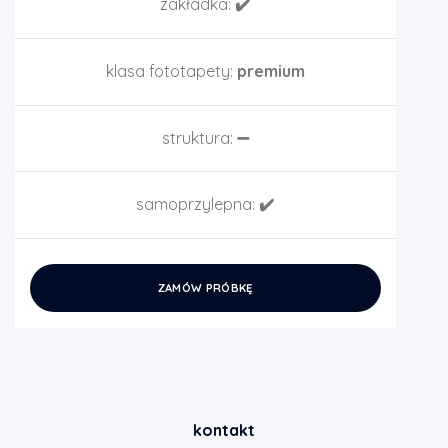
zakładka:
✔️
klasa fototapety:
premium
struktura:
➖
samoprzylepna:
✔️
ZAMÓW PRÓBKĘ
kontakt