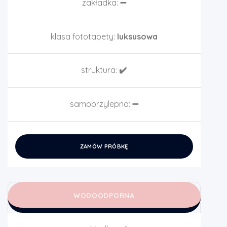
zakładka:
➖
klasa fototapety:
luksusowa
struktura:
✔️
samoprzylepna:
➖
ZAMÓW PRÓBKĘ
WODOODPORNA