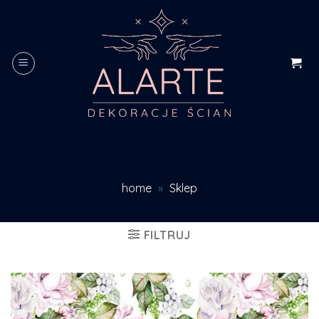
Skip
to
content
home
»
Sklep
FILTRUJ