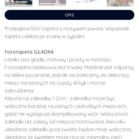
OPIS
Przepiękna foto-tapeta z motywem piwonii. Wspaniale
tapeta udekoruje ścianę w sypialni.
fototapeta GŁADKA
Lateks jest gładki, matowy i prosty w montażu.
Fototapeta lateksowa jest trwała. Materiał jest odporny
na lekkie pocieranie, jednak nie polecamy do dekoracji
miejsc narażonych na częsty dotyk i mocne
zabrudzenia.
Klejona na zakładkę 1-2cm - zakładka może być
widoczna bardziej na jasnych i jednolitych miejscach,
gdzie nie występuje skomplikowany wzór. Widoczność
zakładki tez zależy od miejsca montowania, kierunku
układania zakładki (pod światło będzie mniej widoczna,
układana ze światłem może rzucać minimalny cień).