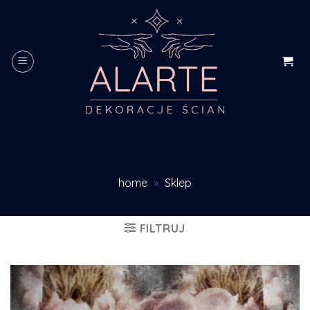
Skip
to
content
home
»
Sklep
FILTRUJ