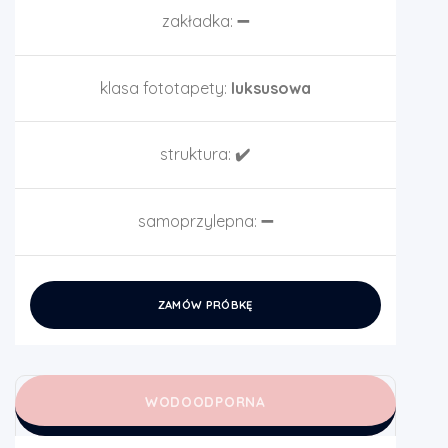
zakładka:
➖
klasa fototapety:
luksusowa
struktura:
✔️
samoprzylepna:
➖
ZAMÓW PRÓBKĘ
WODOODPORNA