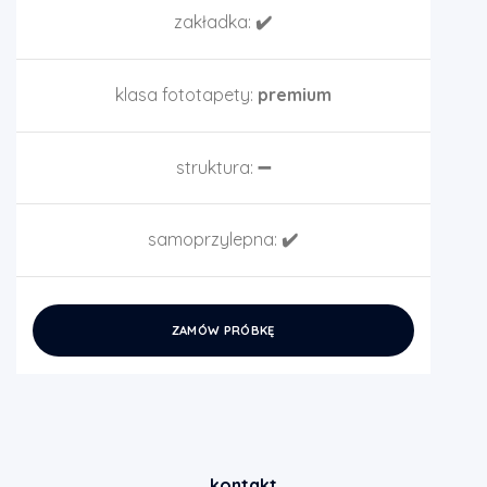
zakładka:
✔️
klasa fototapety:
premium
struktura:
➖
samoprzylepna:
✔️
ZAMÓW PRÓBKĘ
kontakt