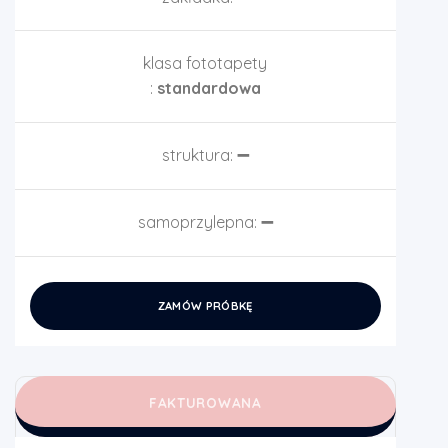
klasa fototapety
:
standardowa
struktura:
➖
samoprzylepna:
➖
ZAMÓW PRÓBKĘ
FAKTUROWANA