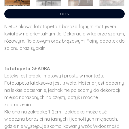
OPIS
Nietuzinkowa fototapeta z bardzo fajnym motywem
kwiatów na orientalnym tle. Dekoracja w kolorze szarym,
różowym, fioletowym oraz brązowym. Fajny dodatek do
salonu oraz sypialni.
fototapeta GŁADKA
Lateks jest gładki, matowy i prosty w montażu.
Fototapeta lateksowa jest trwała. Materiał jest odporny
na lekkie pocieranie, jednak nie polecamy do dekoracji
miejsc narażonych na częsty dotyk i mocne
zabrudzenia.
Klejona na zakładkę 1-2cm - zakładka może być
widoczna bardziej na jasnych i jednolitych miejscach,
gdzie nie występuje skomplikowany wzór. Widoczność