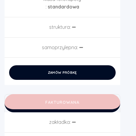
:
standardowa
struktura:
➖
samoprzylepna:
➖
ZAMÓW PRÓBKĘ
FAKTUROWANA
zakładka:
➖