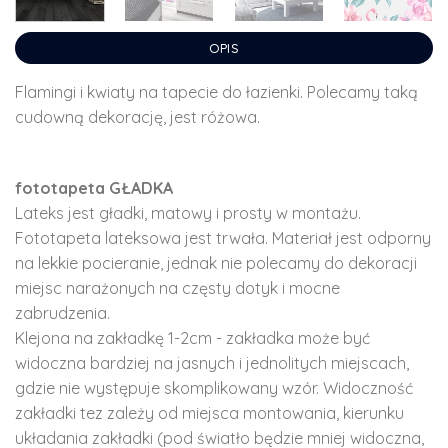
OPIS
Flamingi i kwiaty na tapecie do łazienki. Polecamy taką
cudowną dekorację, jest różowa.
fototapeta GŁADKA
Lateks jest gładki, matowy i prosty w montażu.
Fototapeta lateksowa jest trwała. Materiał jest odporny
na lekkie pocieranie, jednak nie polecamy do dekoracji
miejsc narażonych na częsty dotyk i mocne
zabrudzenia.
Klejona na zakładkę 1-2cm - zakładka może być
widoczna bardziej na jasnych i jednolitych miejscach,
gdzie nie występuje skomplikowany wzór. Widoczność
zakładki tez zależy od miejsca montowania, kierunku
układania zakładki (pod światło będzie mniej widoczna,