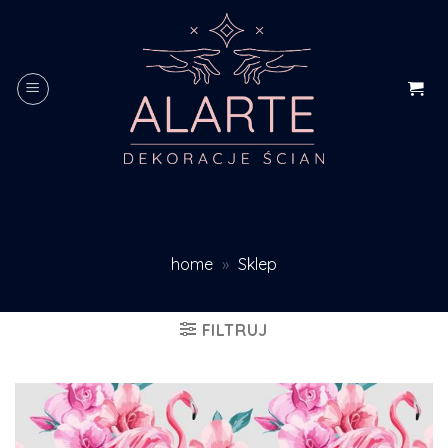
Skip
to
content
home
»
Sklep
FILTRUJ