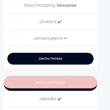
klasa fototapety:
luksusowa
struktura:
✔️
samoprzylepna:
➖
ZAMÓW PRÓBKĘ
WODOODPORNA
zakładka:
✔️