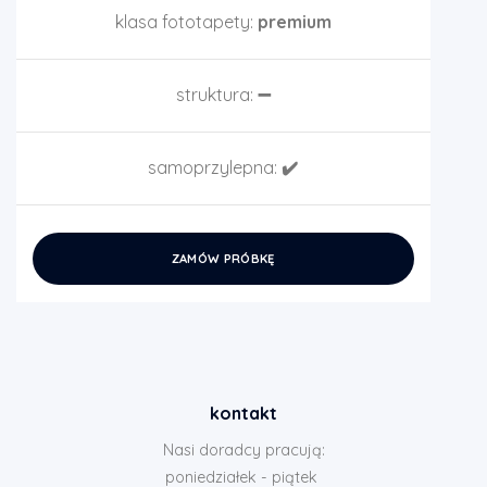
klasa fototapety:
premium
struktura:
➖
samoprzylepna:
✔️
ZAMÓW PRÓBKĘ
kontakt
Nasi doradcy pracują:
poniedziałek - piątek