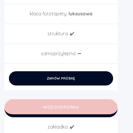
klasa fototapety:
luksusowa
struktura:
✔️
samoprzylepna:
➖
ZAMÓW PRÓBKĘ
WODOODPORNA
zakładka:
✔️