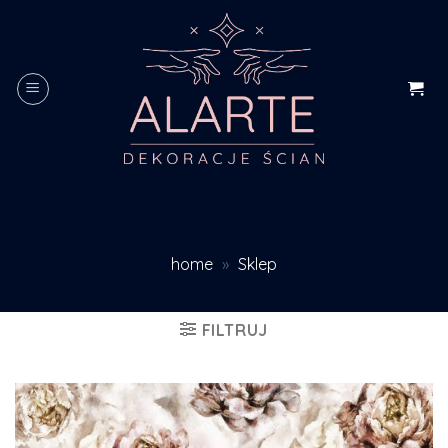
Skip
to
content
home
»
Sklep
FILTRUJ