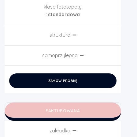
klasa fototapety
:
standardowa
struktura:
➖
samoprzylepna:
➖
ZAMÓW PRÓBKĘ
FAKTUROWANA
zakładka:
➖