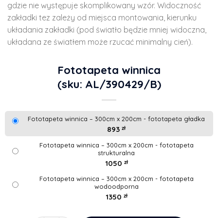
gdzie nie występuje skomplikowany wzór. Widoczność
zakładki tez zależy od miejsca montowania, kierunku
układania zakładki (pod światło będzie mniej widoczna,
układana ze światłem może rzucać minimalny cień).
Fototapeta winnica
(sku: AL/390429/B)
Fototapeta winnica – 300cm x 200cm - fototapeta gładka
893
zł
Fototapeta winnica – 300cm x 200cm - fototapeta
strukturalna
1050
zł
Fototapeta winnica – 300cm x 200cm - fototapeta
wodoodporna
1350
zł