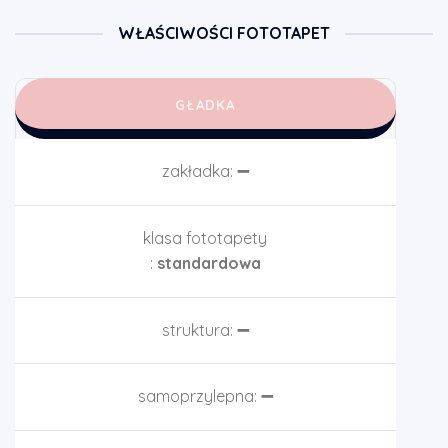
WŁAŚCIWOŚCI FOTOTAPET
GŁADKA
zakładka:
➖
klasa fototapety
:
standardowa
struktura:
➖
samoprzylepna:
➖