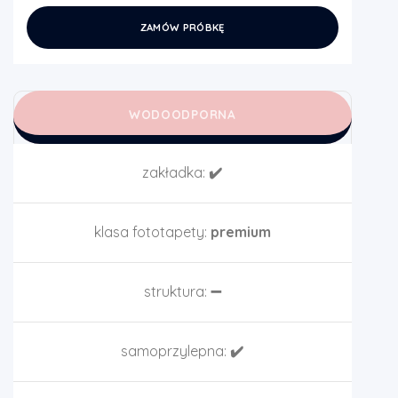
ZAMÓW PRÓBKĘ
WODOODPORNA
zakładka:
✔️
klasa fototapety:
premium
struktura:
➖
samoprzylepna:
✔️