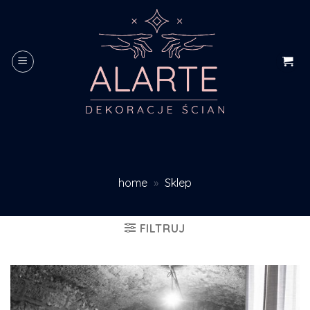
Skip
to
content
home
»
Sklep
FILTRUJ