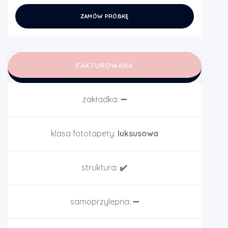
ZAMÓW PRÓBKĘ
FAKTUROWANA
zakładka:
➖
klasa fototapety:
luksusowa
struktura:
✔️
samoprzylepna:
➖