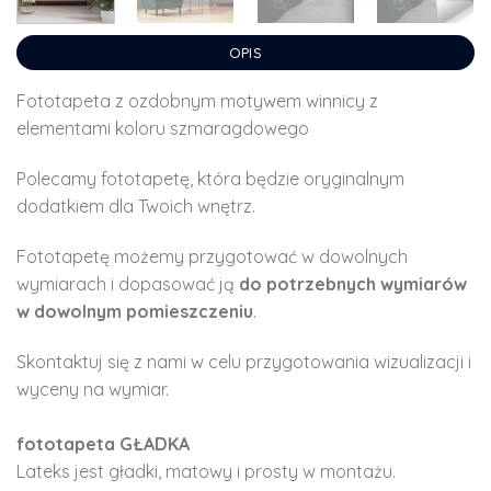
OPIS
Fototapeta z ozdobnym motywem winnicy z
elementami koloru szmaragdowego
Polecamy fototapetę, która będzie oryginalnym
dodatkiem dla Twoich wnętrz.
Fototapetę możemy przygotować w dowolnych
wymiarach i dopasować ją
do potrzebnych wymiarów
w dowolnym pomieszczeniu
.
Skontaktuj się z nami w celu przygotowania wizualizacji i
wyceny na wymiar.
fototapeta GŁADKA
Lateks jest gładki, matowy i prosty w montażu.