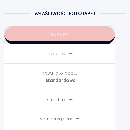
WŁAŚCIWOŚCI FOTOTAPET
GŁADKA
zakładka:
➖
klasa fototapety
:
standardowa
struktura:
➖
samoprzylepna:
➖