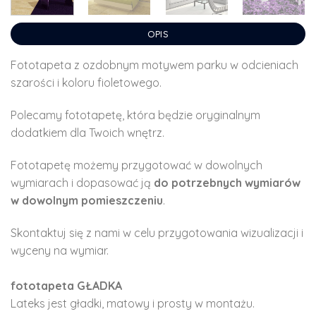
OPIS
Fototapeta z ozdobnym motywem parku w odcieniach
szarości i koloru fioletowego.
Polecamy fototapetę, która będzie oryginalnym
dodatkiem dla Twoich wnętrz.
Fototapetę możemy przygotować w dowolnych
wymiarach i dopasować ją
do potrzebnych wymiarów
w dowolnym pomieszczeniu
.
Skontaktuj się z nami w celu przygotowania wizualizacji i
wyceny na wymiar.
fototapeta GŁADKA
Lateks jest gładki, matowy i prosty w montażu.