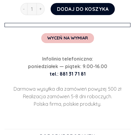
ilość Fototapeta fioletowy park
DODAJ DO KOSZYKA
WYCEŃ NA WYMIAR
Infolinia telefoniczna:
poniedziałek — piątek: 9.00-16.00
tel.: 881 31 71 81
Darmowa wysyłka dla zamówień powyżej 500 zł
Realizacja zamówień 5-8 dni roboczych.
Polska firma, polskie produkty.