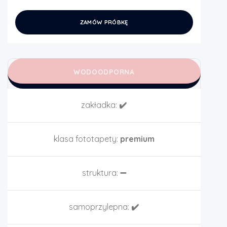
ZAMÓW PRÓBKĘ
WODOODPORNA
zakładka:
✔️
klasa fototapety:
premium
struktura:
➖
samoprzylepna:
✔️