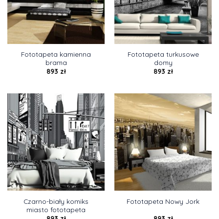
Fototapeta kamienna
Fototapeta turkusowe
brama
domy
893
zł
893
zł
Czarno-biały komiks
Fototapeta Nowy Jork
miasto fototapeta
893
zł
893
zł