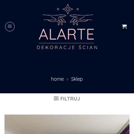
Skip
to
content
home
»
Sklep
FILTRUJ