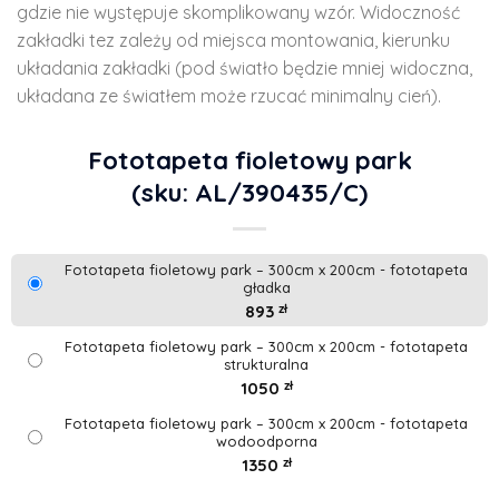
gdzie nie występuje skomplikowany wzór. Widoczność
zakładki tez zależy od miejsca montowania, kierunku
układania zakładki (pod światło będzie mniej widoczna,
układana ze światłem może rzucać minimalny cień).
Fototapeta fioletowy park
(sku: AL/390435/C)
Fototapeta fioletowy park – 300cm x 200cm - fototapeta
gładka
893
zł
Fototapeta fioletowy park – 300cm x 200cm - fototapeta
strukturalna
1050
zł
Fototapeta fioletowy park – 300cm x 200cm - fototapeta
wodoodporna
1350
zł