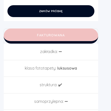
ZAMÓW PRÓBKĘ
FAKTUROWANA
zakładka:
➖
klasa fototapety:
luksusowa
struktura:
✔️
samoprzylepna:
➖