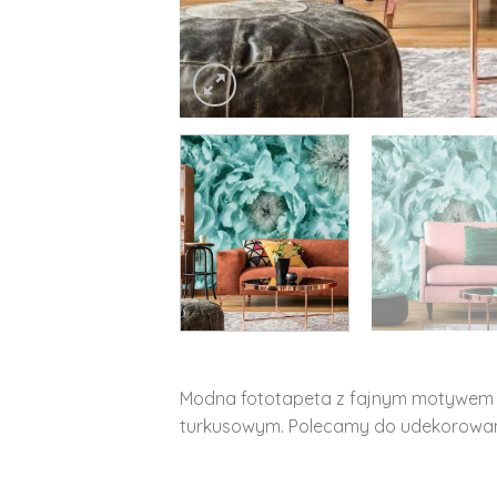
Modna fototapeta z fajnym motywem g
turkusowym. Polecamy do udekorowania