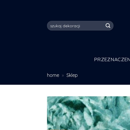
Skip
to
content
Szukaj:
PRZEZNACZEN
home
»
Sklep