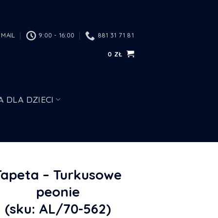
MAIL
9:00 - 16:00
881 31 71 81
0
ZŁ
A DLA DZIECI
Tapeta – Turkusowe
peonie
(sku: AL/70-562)