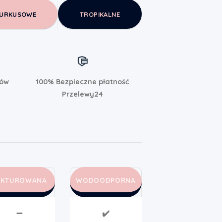
URKUSOWE
TROPIKALNE
rów
100% Bezpieczne płatność
Przelewy24
AKTUROWANA
WODOODPORNA
➖
✔️