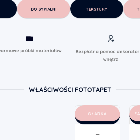
DO SYPIALNI
TEKSTURY
T
armowe próbki materiałów
Bezpłatna pomoc dekorato
wnętrz
WŁAŚCIWOŚCI FOTOTAPET
GŁADKA
F
➖