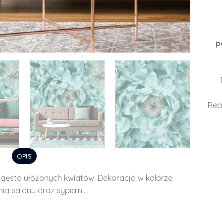
p
Rea
OPIS
ęsto ułożonych kwiatów. Dekoracja w kolorze
 salonu oraz sypialni.