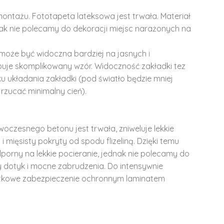
montażu. Fototapeta lateksowa jest trwała. Materiał
dnak nie polecamy do dekoracji miejsc narażonych na
może być widoczna bardziej na jasnych i
ępuje skomplikowany wzór. Widoczność zakładki tez
u układania zakładki (pod światło będzie mniej
rzucać minimalny cień).
woczesnego betonu jest trwała, zniweluje lekkie
i mięsisty pokryty od spodu flizeliną. Dzięki temu
dporny na lekkie pocieranie, jednak nie polecamy do
y dotyk i mocne zabrudzenia. Do intensywnie
tkowe zabezpieczenie ochronnym laminatem