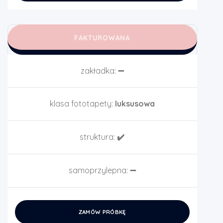
FAKTUROWANA
zakładka:
➖
klasa fototapety:
luksusowa
struktura:
✔️
samoprzylepna:
➖
ZAMÓW PRÓBKĘ