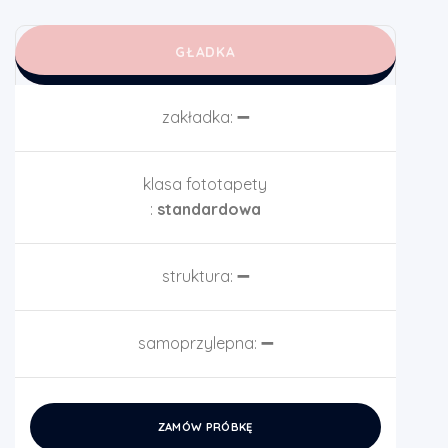
GŁADKA
zakładka:
➖
klasa fototapety
:
standardowa
struktura:
➖
samoprzylepna:
➖
ZAMÓW PRÓBKĘ