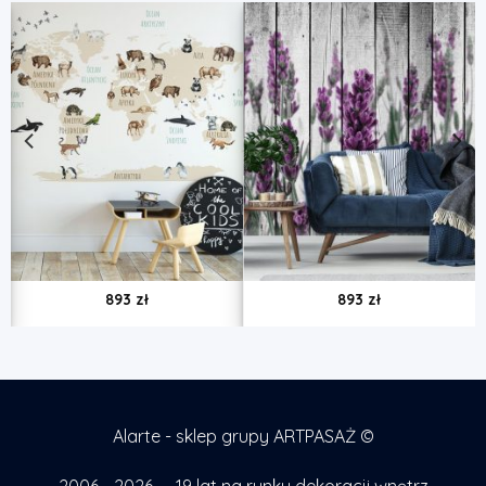
893
zł
893
zł
Alarte - sklep grupy ARTPASAŻ ©
2006 - 2026 — 19 lat na rynku dekoracji wnętrz