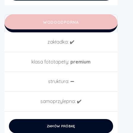
WODOODPORNA
zakładka:
✔️
klasa fototapety:
premium
struktura:
➖
samoprzylepna:
✔️
ZAMÓW PRÓBKĘ