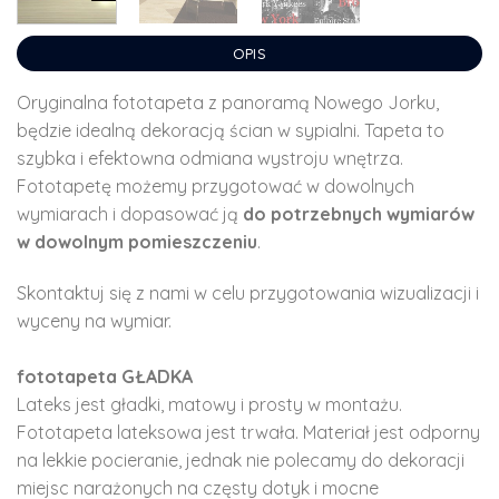
OPIS
Oryginalna fototapeta z panoramą Nowego Jorku,
będzie idealną dekoracją ścian w sypialni. Tapeta to
szybka i efektowna odmiana wystroju wnętrza.
Fototapetę możemy przygotować w dowolnych
wymiarach i dopasować ją
do potrzebnych wymiarów
w dowolnym pomieszczeniu
.
Skontaktuj się z nami w celu przygotowania wizualizacji i
wyceny na wymiar.
fototapeta GŁADKA
Lateks jest gładki, matowy i prosty w montażu.
Fototapeta lateksowa jest trwała. Materiał jest odporny
na lekkie pocieranie, jednak nie polecamy do dekoracji
miejsc narażonych na częsty dotyk i mocne