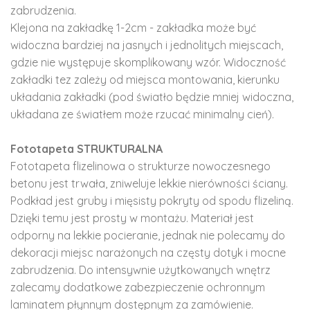
zabrudzenia.
Klejona na zakładkę 1-2cm - zakładka może być
widoczna bardziej na jasnych i jednolitych miejscach,
gdzie nie występuje skomplikowany wzór. Widoczność
zakładki tez zależy od miejsca montowania, kierunku
układania zakładki (pod światło będzie mniej widoczna,
układana ze światłem może rzucać minimalny cień).
Fototapeta STRUKTURALNA
Fototapeta flizelinowa o strukturze nowoczesnego
betonu jest trwała, zniweluje lekkie nierówności ściany.
Podkład jest gruby i mięsisty pokryty od spodu flizeliną.
Dzięki temu jest prosty w montażu. Materiał jest
odporny na lekkie pocieranie, jednak nie polecamy do
dekoracji miejsc narażonych na częsty dotyk i mocne
zabrudzenia. Do intensywnie użytkowanych wnętrz
zalecamy dodatkowe zabezpieczenie ochronnym
laminatem płynnym dostępnym za zamówienie.