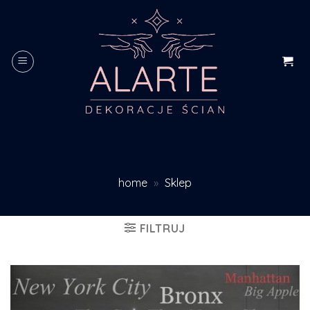
Skip
to
content
home
»
Sklep
FILTRUJ