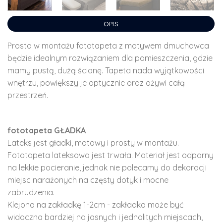
OPIS
Prosta w montażu fototapeta z motywem dmuchawca
będzie idealnym rozwiązaniem dla pomieszczenia, gdzie
mamy pustą, dużą ścianę. Tapeta nada wyjątkowości
wnętrzu, powiększy je optycznie oraz ożywi całą
przestrzeń.
fototapeta GŁADKA
Lateks jest gładki, matowy i prosty w montażu.
Fototapeta lateksowa jest trwała. Materiał jest odporny
na lekkie pocieranie, jednak nie polecamy do dekoracji
miejsc narażonych na częsty dotyk i mocne
zabrudzenia.
Klejona na zakładkę 1-2cm - zakładka może być
widoczna bardziej na jasnych i jednolitych miejscach,