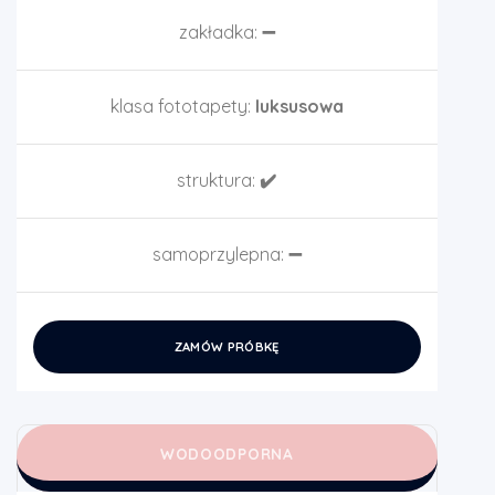
zakładka:
➖
klasa fototapety:
luksusowa
struktura:
✔️
samoprzylepna:
➖
ZAMÓW PRÓBKĘ
WODOODPORNA