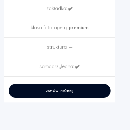
zakładka:
✔️
klasa fototapety:
premium
struktura:
➖
samoprzylepna:
✔️
ZAMÓW PRÓBKĘ