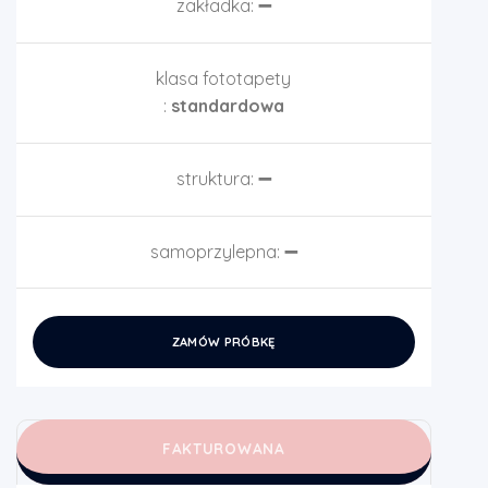
zakładka:
➖
klasa fototapety
:
standardowa
struktura:
➖
samoprzylepna:
➖
ZAMÓW PRÓBKĘ
FAKTUROWANA