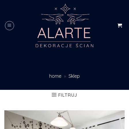
Skip
to
content
home
»
Sklep
FILTRUJ