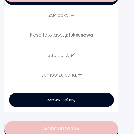
zakładka:
➖
klasa fototapety:
luksusowa
struktura:
✔️
samoprzylepna:
➖
ZAMÓW PRÓBKĘ
WODOODPORNA