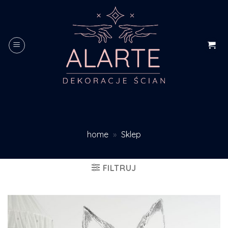
Skip
to
content
home
»
Sklep
FILTRUJ