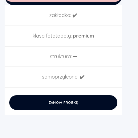
zakładka:
✔️
klasa fototapety:
premium
struktura:
➖
samoprzylepna:
✔️
ZAMÓW PRÓBKĘ