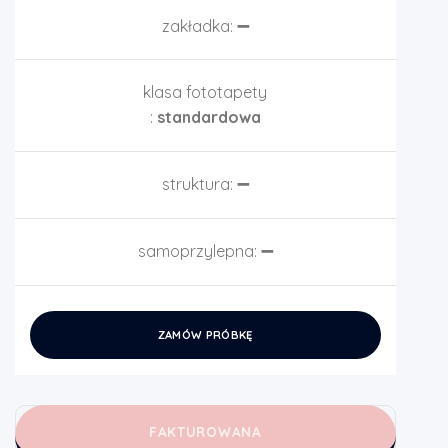
zakładka:
➖
klasa fototapety
:
standardowa
struktura:
➖
samoprzylepna:
➖
ZAMÓW PRÓBKĘ
FAKTUROWANA