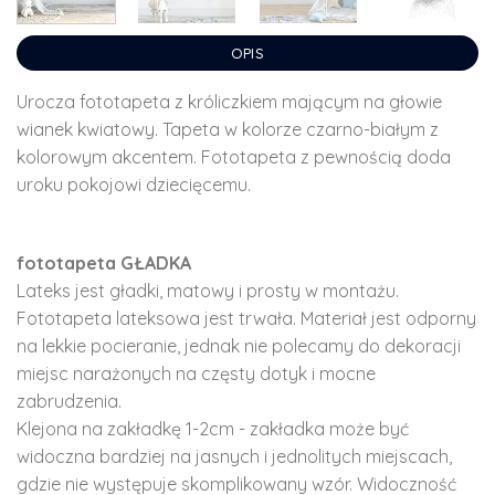
OPIS
Urocza fototapeta z króliczkiem mającym na głowie
wianek kwiatowy. Tapeta w kolorze czarno-białym z
kolorowym akcentem. Fototapeta z pewnością doda
uroku pokojowi dziecięcemu.
fototapeta GŁADKA
Lateks jest gładki, matowy i prosty w montażu.
Fototapeta lateksowa jest trwała. Materiał jest odporny
na lekkie pocieranie, jednak nie polecamy do dekoracji
miejsc narażonych na częsty dotyk i mocne
zabrudzenia.
Klejona na zakładkę 1-2cm - zakładka może być
widoczna bardziej na jasnych i jednolitych miejscach,
gdzie nie występuje skomplikowany wzór. Widoczność