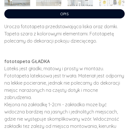
OPIS
Urocza fototapeta przedstawiająca liska oraz domki.
Tapeta szara z kolorowymi elementami. Fototapetę
polecamy do dekoracji pokoju dziecięcego.
fototapeta GŁADKA
Lateks jest gładki, matowy i prosty w montażu.
Fototapeta lateksowa jest trwała. Materiał jest odporny
na lekkie pocieranie, jednak nie polecamy do dekoracji
miejsc narażonych na częsty dotyk i mocne
zabrudzenia.
Klejona na zakładkę 1-2cm - zakładka może być
widoczna bardziej na jasnych i jednolitych miejscach,
gdzie nie występuje skomplikowany wzór. Widoczność
zakładki tez zależy od miejsca montowania, kierunku