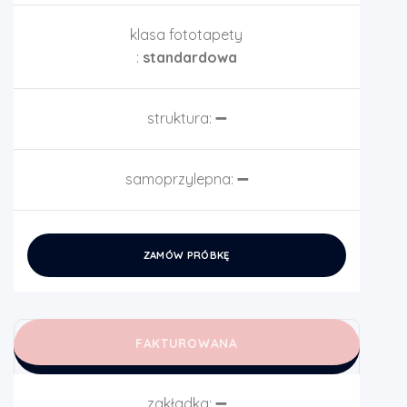
klasa fototapety
:
standardowa
struktura:
➖
samoprzylepna:
➖
ZAMÓW PRÓBKĘ
FAKTUROWANA
zakładka:
➖