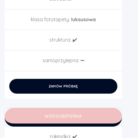
klasa fototapety:
luksusowa
struktura:
✔️
samoprzylepna:
➖
ZAMÓW PRÓBKĘ
WODOODPORNA
zakładka:
✔️