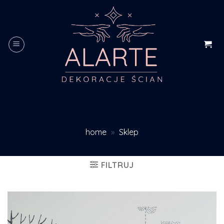
Skip
to
content
home
»
Sklep
FILTRUJ