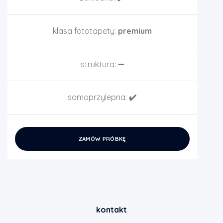
klasa fototapety:
premium
struktura:
➖
samoprzylepna:
✔️
ZAMÓW PRÓBKĘ
kontakt