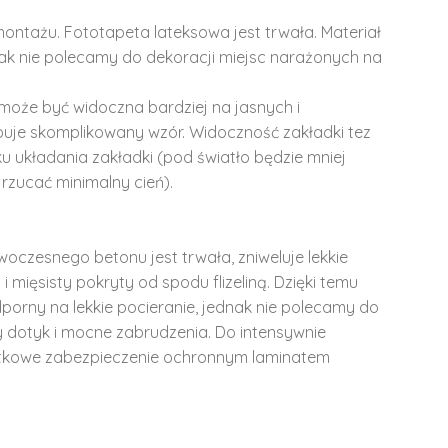
montażu. Fototapeta lateksowa jest trwała. Materiał
dnak nie polecamy do dekoracji miejsc narażonych na
może być widoczna bardziej na jasnych i
ępuje skomplikowany wzór. Widoczność zakładki tez
u układania zakładki (pod światło będzie mniej
rzucać minimalny cień).
woczesnego betonu jest trwała, zniweluje lekkie
i mięsisty pokryty od spodu flizeliną. Dzięki temu
dporny na lekkie pocieranie, jednak nie polecamy do
y dotyk i mocne zabrudzenia. Do intensywnie
tkowe zabezpieczenie ochronnym laminatem