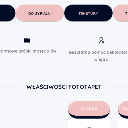
DO SYPIALNI
TEKSTURY
T
armowe próbki materiałów
Bezpłatna pomoc dekorato
wnętrz
WŁAŚCIWOŚCI FOTOTAPET
GŁADKA
F
➖