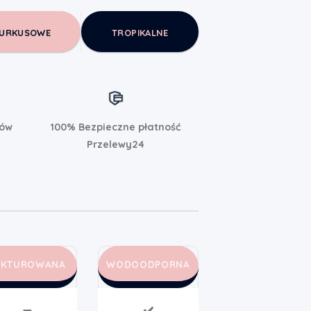
URKUSOWE
TROPIKALNE
rów
100% Bezpieczne płatność
Przelewy24
AKTUROWANA
WODOODPORNA
➖
✔️