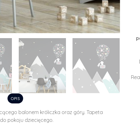
p
Rea
OPIS
cącego balonem króliczka oraz góry. Tapeta
do pokoju dziecięcego.