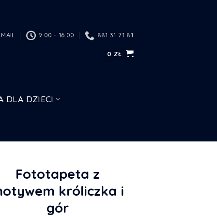
MAIL
9:00 - 16:00
881 31 71 81
0
ZŁ
A DLA DZIECI
Fototapeta z
otywem króliczka i
gór