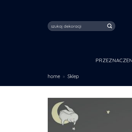
Skip
to
content
Szukaj:
PRZEZNACZEN
home
»
Sklep