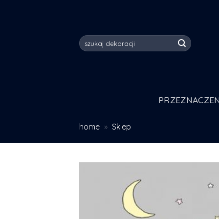
Skip
to
content
Szukaj:
PRZEZNACZEN
home
»
Sklep