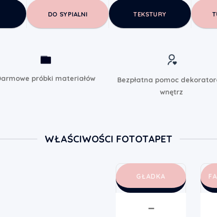
DO SYPIALNI
TEKSTURY
T
armowe próbki materiałów
Bezpłatna pomoc dekorato
wnętrz
WŁAŚCIWOŚCI FOTOTAPET
GŁADKA
F
➖