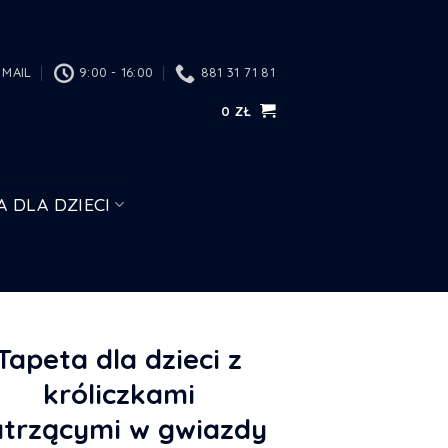
MAIL
9:00 - 16:00
881 31 71 81
0
ZŁ
A DLA DZIECI
Tapeta dla dzieci z
króliczkami
trzącymi w gwiazdy