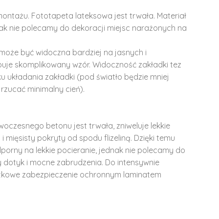
montażu. Fototapeta lateksowa jest trwała. Materiał
dnak nie polecamy do dekoracji miejsc narażonych na
może być widoczna bardziej na jasnych i
ępuje skomplikowany wzór. Widoczność zakładki tez
u układania zakładki (pod światło będzie mniej
rzucać minimalny cień).
woczesnego betonu jest trwała, zniweluje lekkie
i mięsisty pokryty od spodu flizeliną. Dzięki temu
dporny na lekkie pocieranie, jednak nie polecamy do
y dotyk i mocne zabrudzenia. Do intensywnie
tkowe zabezpieczenie ochronnym laminatem