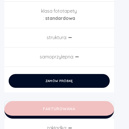
klasa fototapety
:
standardowa
struktura:
➖
samoprzylepna:
➖
ZAMÓW PRÓBKĘ
FAKTUROWANA
zakładka:
➖