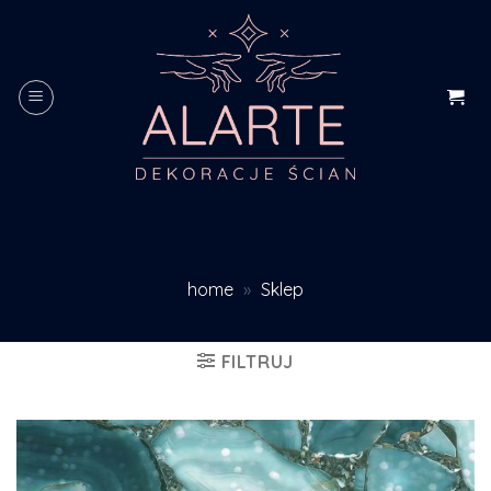
Skip
to
content
home
»
Sklep
FILTRUJ