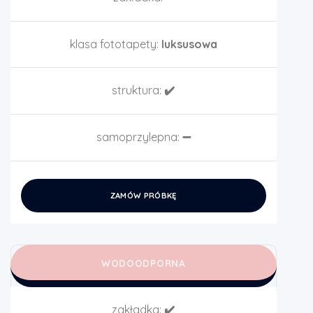
klasa fototapety:
luksusowa
struktura:
✔️
samoprzylepna:
➖
ZAMÓW PRÓBKĘ
WODOODPORNA
zakładka:
✔️