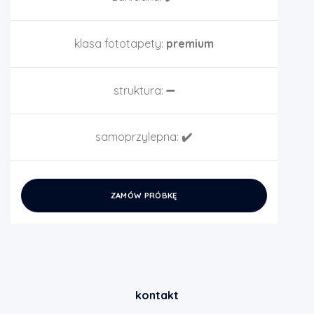
klasa fototapety:
premium
struktura:
➖
samoprzylepna:
✔️
ZAMÓW PRÓBKĘ
kontakt