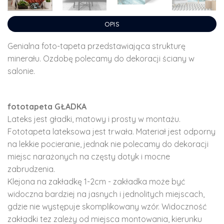
OPIS
Genialna foto-tapeta przedstawiająca strukturę
minerału. Ozdobę polecamy do dekoracji ściany w
salonie.
fototapeta GŁADKA
Lateks jest gładki, matowy i prosty w montażu.
Fototapeta lateksowa jest trwała. Materiał jest odporny
na lekkie pocieranie, jednak nie polecamy do dekoracji
miejsc narażonych na częsty dotyk i mocne
zabrudzenia.
Klejona na zakładkę 1-2cm - zakładka może być
widoczna bardziej na jasnych i jednolitych miejscach,
gdzie nie występuje skomplikowany wzór. Widoczność
zakładki tez zależy od miejsca montowania, kierunku