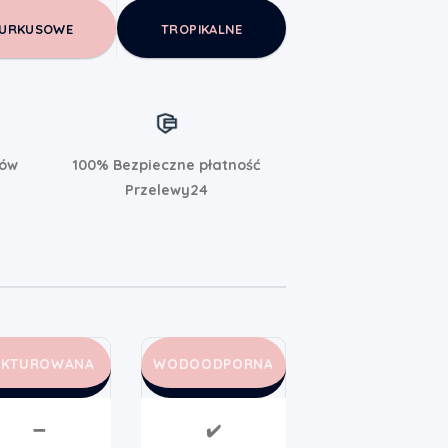
URKUSOWE
TROPIKALNE
rów
100% Bezpieczne płatność
Przelewy24
AKTUROWANA
WODOODPORNA
➖
✔️