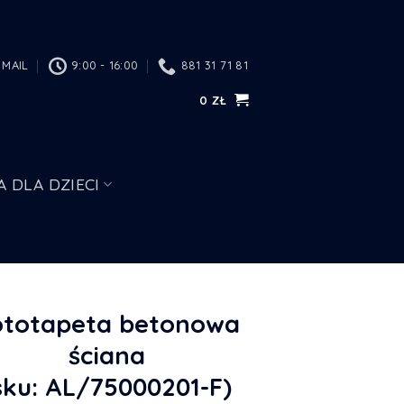
MAIL
9:00 - 16:00
881 31 71 81
0
ZŁ
A DLA DZIECI
ototapeta betonowa
ściana
sku: AL/75000201-F)