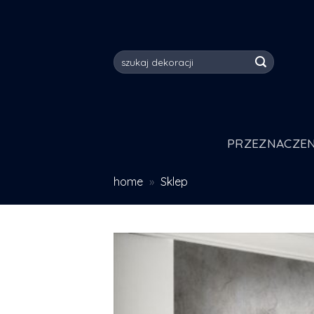
Skip
to
content
Szukaj:
PRZEZNACZEN
home
»
Sklep