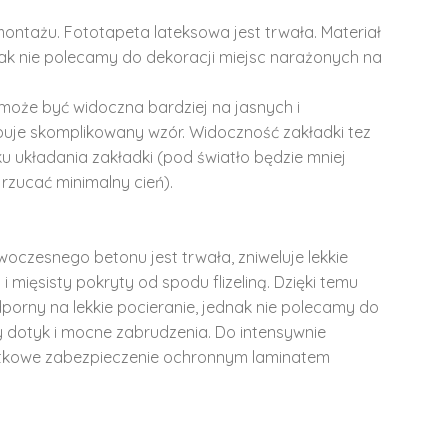
montażu. Fototapeta lateksowa jest trwała. Materiał
dnak nie polecamy do dekoracji miejsc narażonych na
może być widoczna bardziej na jasnych i
ępuje skomplikowany wzór. Widoczność zakładki tez
u układania zakładki (pod światło będzie mniej
rzucać minimalny cień).
woczesnego betonu jest trwała, zniweluje lekkie
i mięsisty pokryty od spodu flizeliną. Dzięki temu
dporny na lekkie pocieranie, jednak nie polecamy do
y dotyk i mocne zabrudzenia. Do intensywnie
tkowe zabezpieczenie ochronnym laminatem