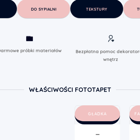
DO SYPIALNI
TEKSTURY
T
armowe próbki materiałów
Bezpłatna pomoc dekorato
wnętrz
WŁAŚCIWOŚCI FOTOTAPET
GŁADKA
F
➖