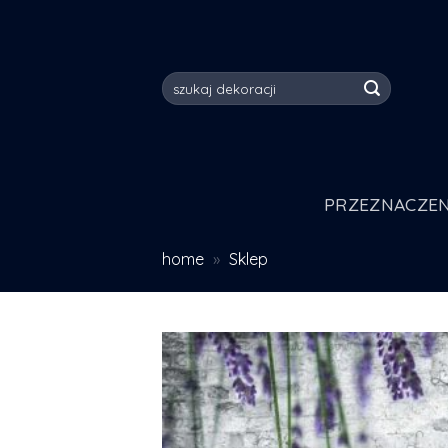
Skip
to
content
Szukaj:
PRZEZNACZEN
home
»
Sklep