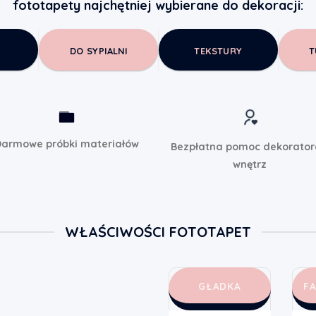
fototapety najchętniej wybierane do dekoracji:
DO SYPIALNI
TEKSTURY
T
armowe próbki materiałów
Bezpłatna pomoc dekorato
wnętrz
WŁAŚCIWOŚCI FOTOTAPET
GŁADKA
F