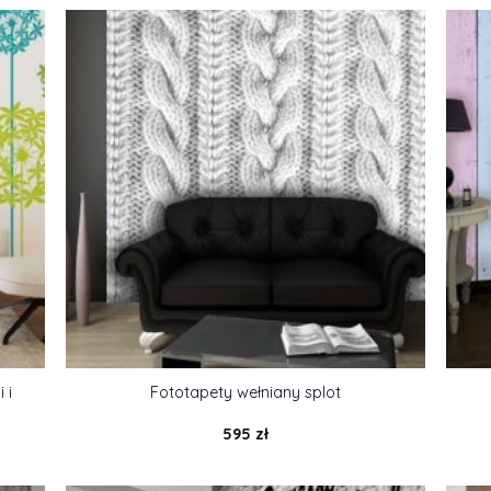
 i
Fototapety wełniany splot
595
zł