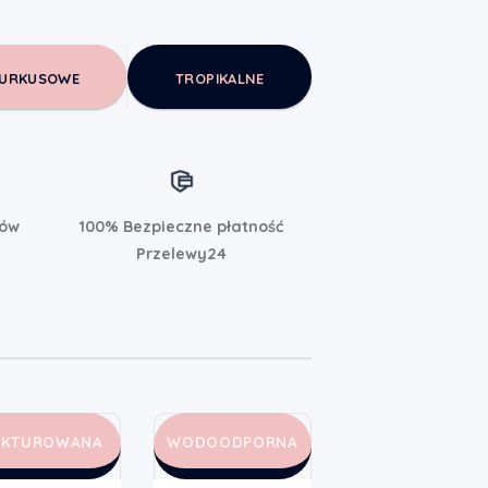
URKUSOWE
TROPIKALNE
rów
100% Bezpieczne płatność
Przelewy24
AKTUROWANA
WODOODPORNA