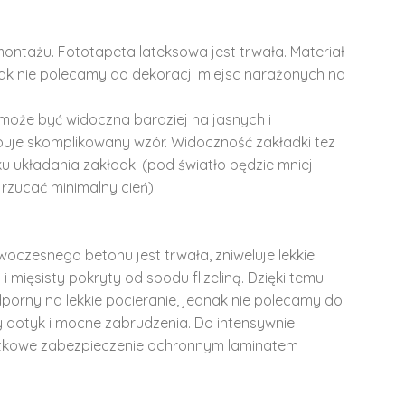
montażu. Fototapeta lateksowa jest trwała. Materiał
dnak nie polecamy do dekoracji miejsc narażonych na
może być widoczna bardziej na jasnych i
ępuje skomplikowany wzór. Widoczność zakładki tez
u układania zakładki (pod światło będzie mniej
rzucać minimalny cień).
woczesnego betonu jest trwała, zniweluje lekkie
i mięsisty pokryty od spodu flizeliną. Dzięki temu
dporny na lekkie pocieranie, jednak nie polecamy do
y dotyk i mocne zabrudzenia. Do intensywnie
tkowe zabezpieczenie ochronnym laminatem