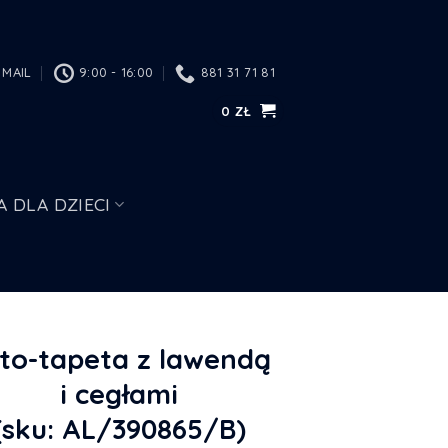
MAIL
9:00 - 16:00
881 31 71 81
0
ZŁ
A DLA DZIECI
to-tapeta z lawendą
i cegłami
(sku: AL/390865/B)