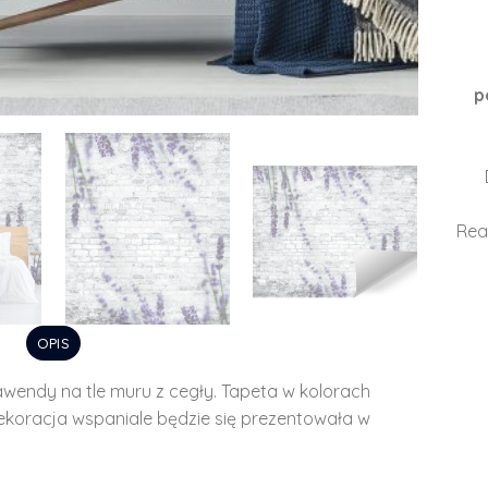
p
Rea
OPIS
awendy na tle muru z cegły. Tapeta w kolorach
Dekoracja wspaniale będzie się prezentowała w