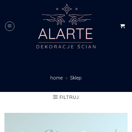
Skip
to
content
home
»
Sklep
FILTRUJ