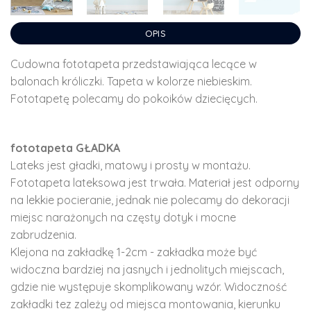
OPIS
Cudowna fototapeta przedstawiająca lecące w
balonach króliczki. Tapeta w kolorze niebieskim.
Fototapetę polecamy do pokoików dziecięcych.
fototapeta GŁADKA
Lateks jest gładki, matowy i prosty w montażu.
Fototapeta lateksowa jest trwała. Materiał jest odporny
na lekkie pocieranie, jednak nie polecamy do dekoracji
miejsc narażonych na częsty dotyk i mocne
zabrudzenia.
Klejona na zakładkę 1-2cm - zakładka może być
widoczna bardziej na jasnych i jednolitych miejscach,
gdzie nie występuje skomplikowany wzór. Widoczność
zakładki tez zależy od miejsca montowania, kierunku