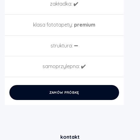
zakładka:
✔️
klasa fototapety:
premium
struktura:
➖
samoprzylepna:
✔️
ZAMÓW PRÓBKĘ
kontakt