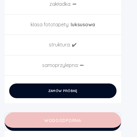
zakładka:
➖
klasa fototapety:
luksusowa
struktura:
✔️
samoprzylepna:
➖
ZAMÓW PRÓBKĘ
WODOODPORNA