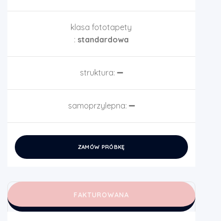
klasa fototapety
:
standardowa
struktura:
➖
samoprzylepna:
➖
ZAMÓW PRÓBKĘ
FAKTUROWANA