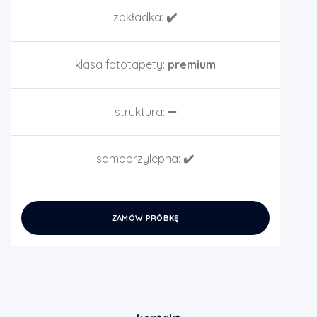
zakładka:
✔️
klasa fototapety:
premium
struktura:
➖
samoprzylepna:
✔️
ZAMÓW PRÓBKĘ