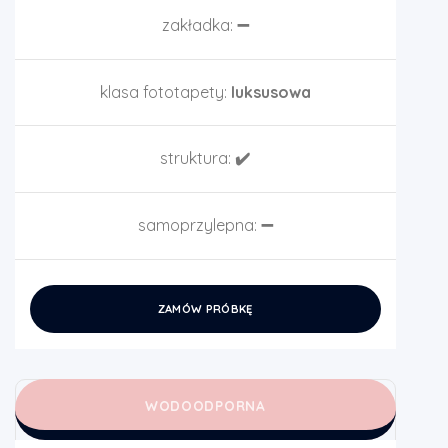
zakładka:
➖
klasa fototapety:
luksusowa
struktura:
✔️
samoprzylepna:
➖
ZAMÓW PRÓBKĘ
WODOODPORNA