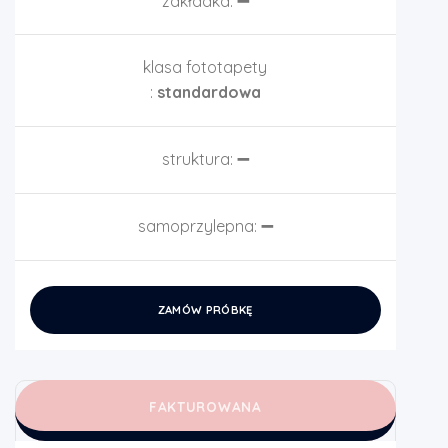
zakładka:
➖
klasa fototapety
:
standardowa
struktura:
➖
samoprzylepna:
➖
ZAMÓW PRÓBKĘ
FAKTUROWANA