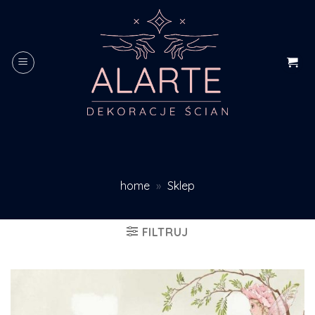
Skip
to
content
home
»
Sklep
FILTRUJ