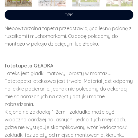
OPIS
Niepowtarzalna tapeta przedstawiająca leśną polanę z
rusałkami i muchomorkami. Ozdobę polecamy do
montażu w pokoju dziecięcym lub żłobku.
fototapeta GŁADKA
Lateks jest gładki, matowy i prosty w montażu.
Fototapeta lateksowa jest trwała. Materiał jest odporny
na lekkie pocieranie, jednak nie polecamy do dekoracji
miejsc narażonych na częsty dotyk i mocne
zabrudzenia.
Klejona na zakładkę 1-2cm - zakładka może być
widoczna bardziej na jasnych i jednolitych miejscach,
gdzie nie występuje skomplikowany wzór. Widoczność
zakładki tez zależy od miejsca montowania, kierunku