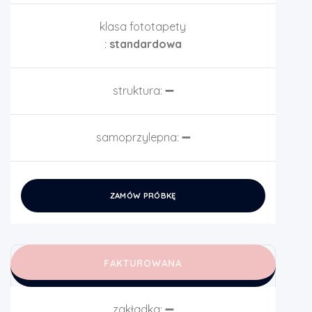
klasa fototapety
:
standardowa
struktura:
➖
samoprzylepna:
➖
ZAMÓW PRÓBKĘ
FAKTUROWANA
zakładka:
➖