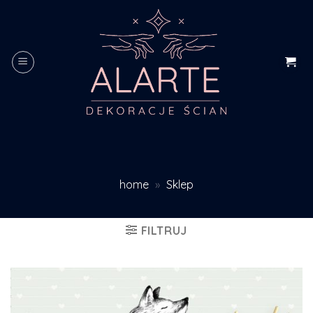
Skip
to
content
home
»
Sklep
FILTRUJ