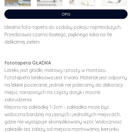
OPIS
Idealna foto-tapeta do ozdoby pokoju najmłodszych.
Przedstawia czarno-białego, pięknego liska na tle
delikatnej zieleni.
fototapeta GŁADKA
Lateks jest gładki, matowy i prosty w montażu.
Fototapeta lateksowa jest trwała. Materiał jest odporny
na lekkie pocieranie, jednak nie polecamy do dekoracji
miejsc narażonych na częsty dotyk i mocne
zabrudzenia.
Klejona na zakładkę 1-2cm - zakładka może być
widoczna bardziej na jasnych i jednolitych miejscach,
gdzie nie występuje skomplikowany wzór. Widoczność
zakładki tez zależy od miejsca montowania, kierunku