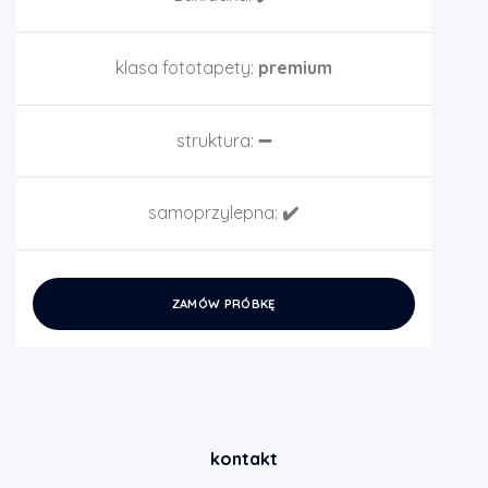
klasa fototapety:
premium
struktura:
➖
samoprzylepna:
✔️
ZAMÓW PRÓBKĘ
kontakt