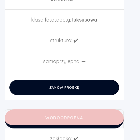
klasa fototapety:
luksusowa
struktura:
✔️
samoprzylepna:
➖
ZAMÓW PRÓBKĘ
WODOODPORNA
zakładka:
✔️