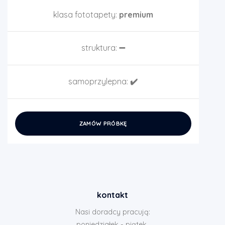
klasa fototapety:
premium
struktura:
➖
samoprzylepna:
✔️
ZAMÓW PRÓBKĘ
kontakt
Nasi doradcy pracują:
poniedziałek - piątek