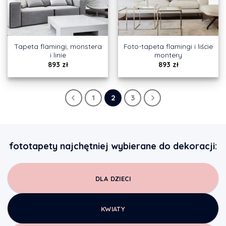
Tapeta flamingi, monstera
Foto-tapeta flamingi i liście
i linie
montery
893
zł
893
zł
1
2
3
fototapety najchętniej wybierane do dekoracji:
DLA DZIECI
KWIATY