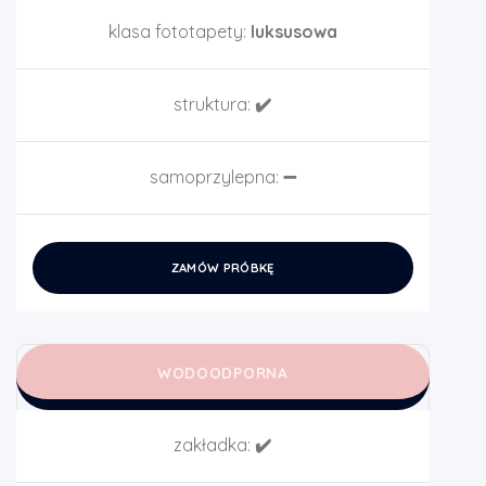
klasa fototapety:
luksusowa
struktura:
✔️
samoprzylepna:
➖
ZAMÓW PRÓBKĘ
WODOODPORNA
zakładka:
✔️