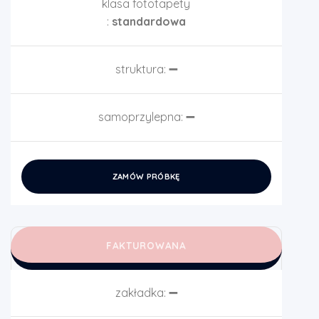
klasa fototapety
:
standardowa
struktura:
➖
samoprzylepna:
➖
ZAMÓW PRÓBKĘ
FAKTUROWANA
zakładka:
➖