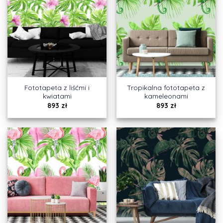
Fototapeta z liśćmi i
Tropikalna fototapeta z
kwiatami
kameleonami
893
zł
893
zł