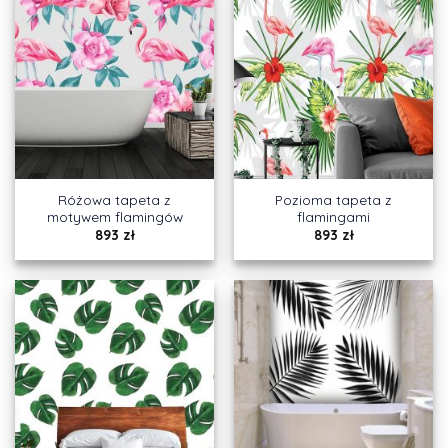
Różowa tapeta z
Pozioma tapeta z
motywem flamingów
flamingami
893
zł
893
zł