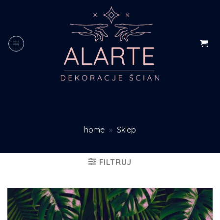
Skip
to
content
home
»
Sklep
FILTRUJ