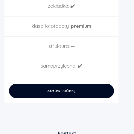
zakładka:
✔️
klasa fototapety:
premium
struktura:
➖
samoprzylepna:
✔️
ZAMÓW PRÓBKĘ
kontakt