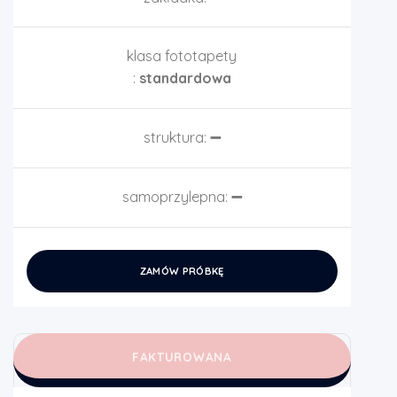
klasa fototapety
:
standardowa
struktura:
➖
samoprzylepna:
➖
ZAMÓW PRÓBKĘ
FAKTUROWANA