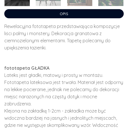
OPIS
Rewelacyjna fototapeta przedstawiająca kompozycje
liści palmy i monstery. Dekoracja granatowa z
ciemnozielonymi elementami. Tapetę polecamy do
upiększenia łazienki.
fototapeta GŁADKA
Lateks jest gładki, matowy i prosty w montażu.
Fototapeta lateksowa jest trwała. Materiał jest odporny
na lekkie pocieranie, jednak nie polecamy do dekoracji
miejsc narażonych na częsty dotyk i mocne
zabrudzenia.
Klejona na zakładkę 1-2cm - zakładka może być
widoczna bardziej na jasnych i jednolitych miejscach,
gdzie nie występuje skomplikowany wzór. Widoczność