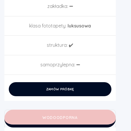
zakładka:
➖
klasa fototapety:
luksusowa
struktura:
✔️
samoprzylepna:
➖
ZAMÓW PRÓBKĘ
WODOODPORNA