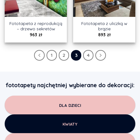
Fototapeta z reprodukcją
Fototapeta z uliczką w
– drzewo sekretów
brązie
963
zł
893
zł
1
2
3
4
fototapety najchętniej wybierane do dekoracji:
DLA DZIECI
KWIATY