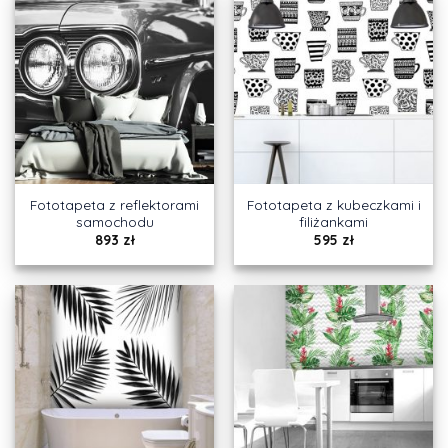
Fototapeta z reflektorami
Fototapeta z kubeczkami i
samochodu
filiżankami
893
zł
595
zł