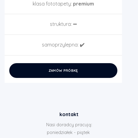
klasa fototapety:
premium
struktura:
➖
samoprzylepna:
✔️
ZAMÓW PRÓBKĘ
kontakt
Nasi doradcy pracują:
poniedziałek - piątek