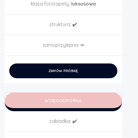
klasa fototapety:
luksusowa
struktura:
✔️
samoprzylepna:
➖
ZAMÓW PRÓBKĘ
WODOODPORNA
zakładka:
✔️