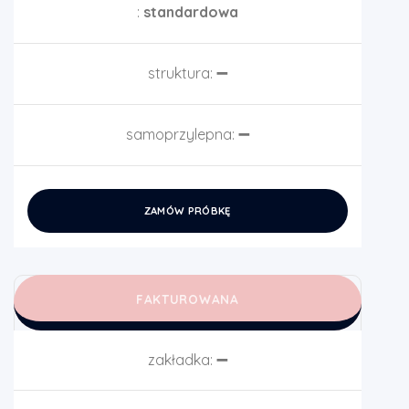
:
standardowa
struktura:
➖
samoprzylepna:
➖
ZAMÓW PRÓBKĘ
FAKTUROWANA
zakładka:
➖