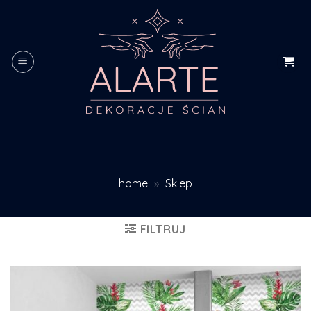
Skip
to
content
home
»
Sklep
FILTRUJ