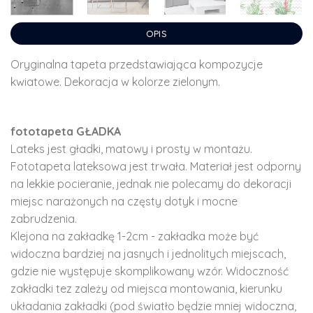
OPIS
Oryginalna tapeta przedstawiająca kompozycje
kwiatowe. Dekoracja w kolorze zielonym.
fototapeta GŁADKA
Lateks jest gładki, matowy i prosty w montażu.
Fototapeta lateksowa jest trwała. Materiał jest odporny
na lekkie pocieranie, jednak nie polecamy do dekoracji
miejsc narażonych na częsty dotyk i mocne
zabrudzenia.
Klejona na zakładkę 1-2cm - zakładka może być
widoczna bardziej na jasnych i jednolitych miejscach,
gdzie nie występuje skomplikowany wzór. Widoczność
zakładki tez zależy od miejsca montowania, kierunku
układania zakładki (pod światło będzie mniej widoczna,