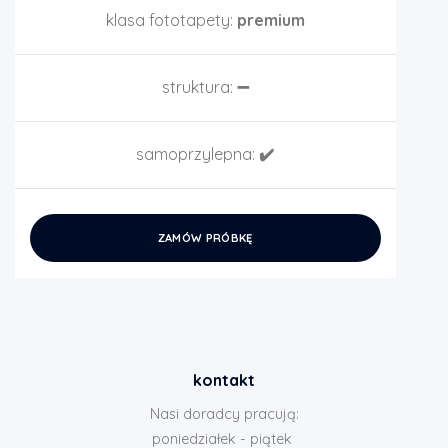
klasa fototapety:
premium
struktura:
➖
samoprzylepna:
✔️
ZAMÓW PRÓBKĘ
kontakt
Nasi doradcy pracują:
poniedziałek - piątek