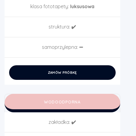
klasa fototapety:
luksusowa
struktura:
✔️
samoprzylepna:
➖
ZAMÓW PRÓBKĘ
WODOODPORNA
zakładka:
✔️