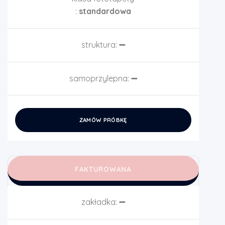
:
standardowa
struktura:
➖
samoprzylepna:
➖
ZAMÓW PRÓBKĘ
FAKTUROWANA
zakładka:
➖