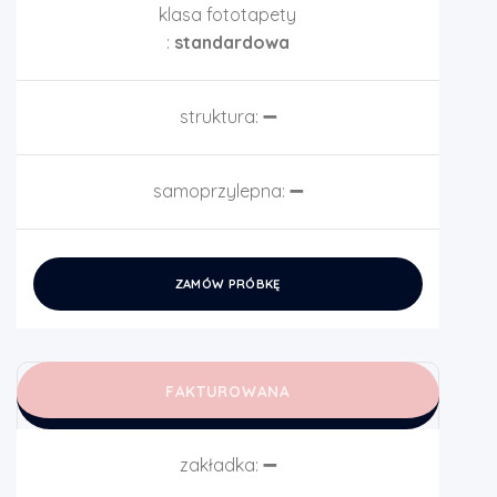
klasa fototapety
:
standardowa
struktura:
➖
samoprzylepna:
➖
ZAMÓW PRÓBKĘ
FAKTUROWANA
zakładka:
➖