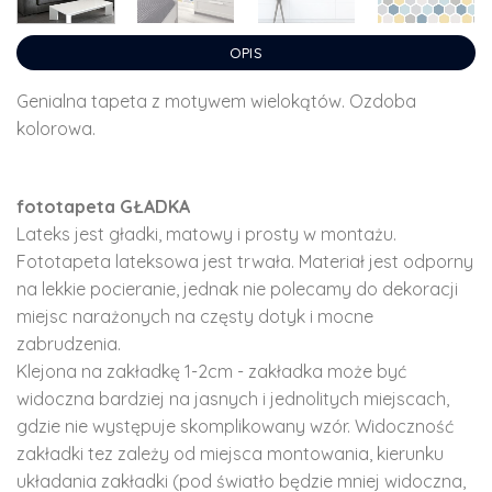
OPIS
Genialna tapeta z motywem wielokątów. Ozdoba
kolorowa.
fototapeta GŁADKA
Lateks jest gładki, matowy i prosty w montażu.
Fototapeta lateksowa jest trwała. Materiał jest odporny
na lekkie pocieranie, jednak nie polecamy do dekoracji
miejsc narażonych na częsty dotyk i mocne
zabrudzenia.
Klejona na zakładkę 1-2cm - zakładka może być
widoczna bardziej na jasnych i jednolitych miejscach,
gdzie nie występuje skomplikowany wzór. Widoczność
zakładki tez zależy od miejsca montowania, kierunku
układania zakładki (pod światło będzie mniej widoczna,