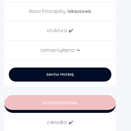
klasa fototapety:
luksusowa
struktura:
✔️
samoprzylepna:
➖
ZAMÓW PRÓBKĘ
WODOODPORNA
zakładka:
✔️