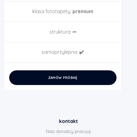
klasa fototapety:
premium
struktura:
➖
samoprzylepna:
✔️
ZAMÓW PRÓBKĘ
kontakt
Nasi doradcy pracują: