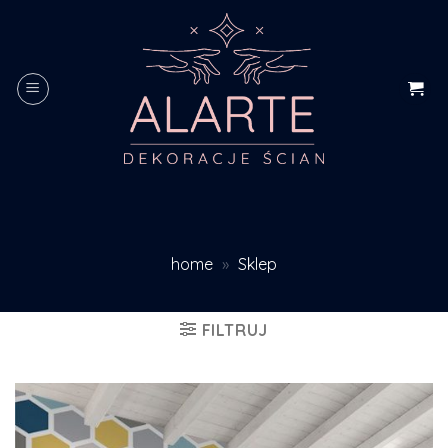
Skip
to
content
home
»
Sklep
FILTRUJ