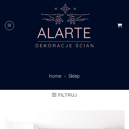
Skip
to
content
home
»
Sklep
FILTRUJ