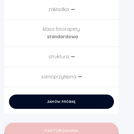
zakładka:
➖
klasa fototapety
:
standardowa
struktura:
➖
samoprzylepna:
➖
ZAMÓW PRÓBKĘ
FAKTUROWANA