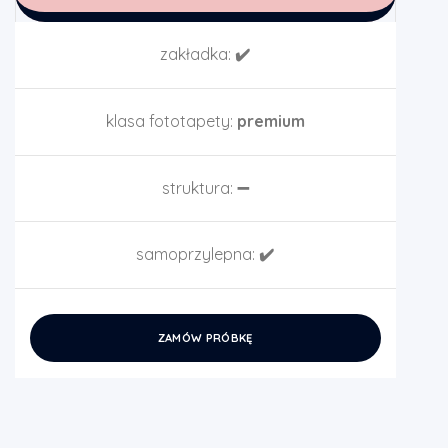
zakładka:
✔️
klasa fototapety:
premium
struktura:
➖
samoprzylepna:
✔️
ZAMÓW PRÓBKĘ