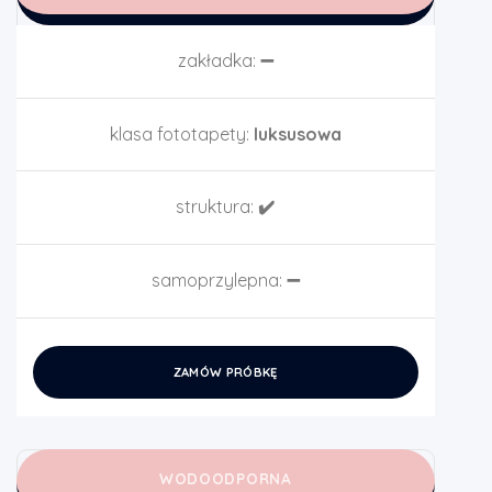
zakładka:
➖
klasa fototapety:
luksusowa
struktura:
✔️
samoprzylepna:
➖
ZAMÓW PRÓBKĘ
WODOODPORNA