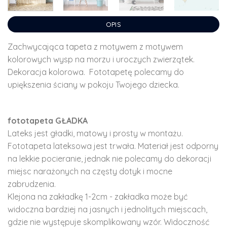
OPIS
Zachwycająca tapeta z motywem z motywem
kolorowych wysp na morzu i uroczych zwierzątek.
Dekoracja kolorowa. Fototapetę polecamy do
upiększenia ściany w pokoju Twojego dziecka.
fototapeta GŁADKA
Lateks jest gładki, matowy i prosty w montażu.
Fototapeta lateksowa jest trwała. Materiał jest odporny
na lekkie pocieranie, jednak nie polecamy do dekoracji
miejsc narażonych na częsty dotyk i mocne
zabrudzenia.
Klejona na zakładkę 1-2cm - zakładka może być
widoczna bardziej na jasnych i jednolitych miejscach,
gdzie nie występuje skomplikowany wzór. Widoczność