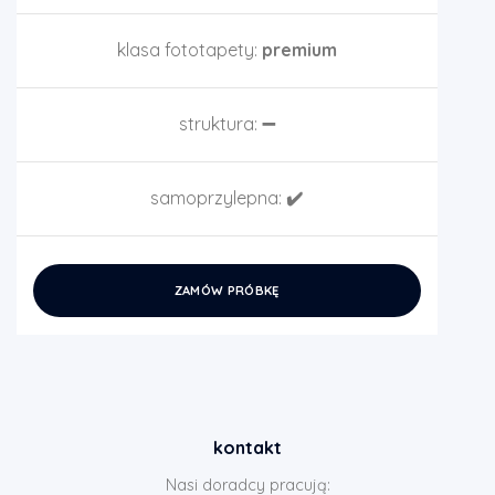
klasa fototapety:
premium
struktura:
➖
samoprzylepna:
✔️
ZAMÓW PRÓBKĘ
kontakt
Nasi doradcy pracują: