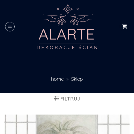
Skip
to
content
home
»
Sklep
FILTRUJ