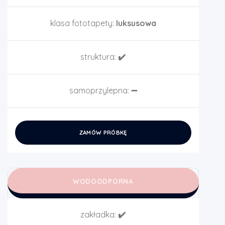
klasa fototapety:
luksusowa
struktura:
✔️
samoprzylepna:
➖
ZAMÓW PRÓBKĘ
WODOODPORNA
zakładka:
✔️