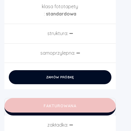
klasa fototapety
:
standardowa
struktura:
➖
samoprzylepna:
➖
ZAMÓW PRÓBKĘ
FAKTUROWANA
zakładka:
➖