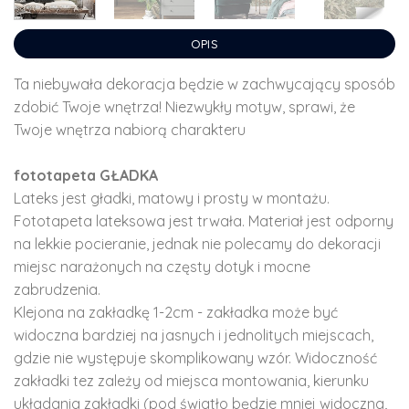
OPIS
Ta niebywała dekoracja będzie w zachwycający sposób
zdobić Twoje wnętrza! Niezwykły motyw, sprawi, że
Twoje wnętrza nabiorą charakteru
fototapeta GŁADKA
Lateks jest gładki, matowy i prosty w montażu.
Fototapeta lateksowa jest trwała. Materiał jest odporny
na lekkie pocieranie, jednak nie polecamy do dekoracji
miejsc narażonych na częsty dotyk i mocne
zabrudzenia.
Klejona na zakładkę 1-2cm - zakładka może być
widoczna bardziej na jasnych i jednolitych miejscach,
gdzie nie występuje skomplikowany wzór. Widoczność
zakładki tez zależy od miejsca montowania, kierunku
układania zakładki (pod światło będzie mniej widoczna,