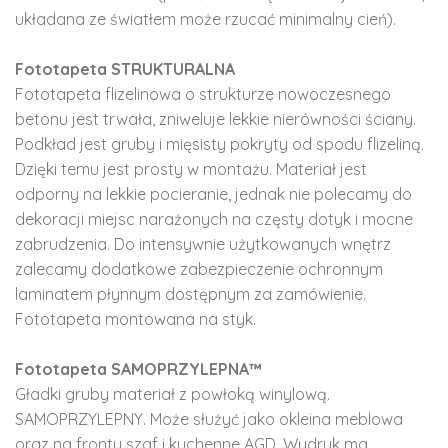
układana ze światłem może rzucać minimalny cień).
Fototapeta STRUKTURALNA
Fototapeta flizelinowa o strukturze nowoczesnego
betonu jest trwała, zniweluje lekkie nierówności ściany.
Podkład jest gruby i mięsisty pokryty od spodu flizeliną.
Dzięki temu jest prosty w montażu. Materiał jest
odporny na lekkie pocieranie, jednak nie polecamy do
dekoracji miejsc narażonych na częsty dotyk i mocne
zabrudzenia. Do intensywnie użytkowanych wnętrz
zalecamy dodatkowe zabezpieczenie ochronnym
laminatem płynnym dostępnym za zamówienie.
Fototapeta montowana na styk.
Fototapeta SAMOPRZYLEPNA™
Gładki gruby materiał z powłoką winylową.
SAMOPRZYLEPNY. Może służyć jako okleina meblowa
oraz na fronty szaf i kuchenne AGD. Wydruk ma