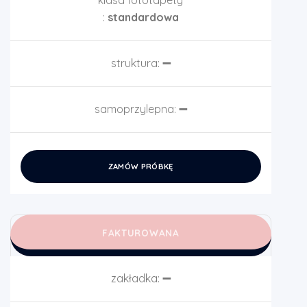
klasa fototapety
:
standardowa
struktura:
➖
samoprzylepna:
➖
ZAMÓW PRÓBKĘ
FAKTUROWANA
zakładka:
➖