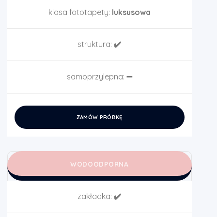
klasa fototapety:
luksusowa
struktura:
✔️
samoprzylepna:
➖
ZAMÓW PRÓBKĘ
WODOODPORNA
zakładka:
✔️