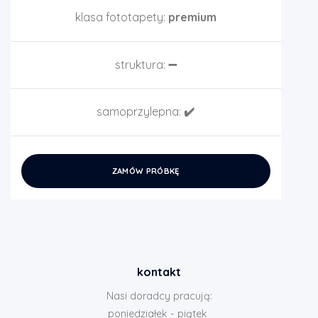
klasa fototapety:
premium
struktura:
➖
samoprzylepna:
✔️
ZAMÓW PRÓBKĘ
kontakt
Nasi doradcy pracują:
poniedziałek - piątek