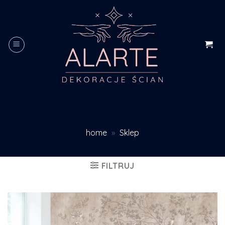
Skip
to
content
home
»
Sklep
FILTRUJ