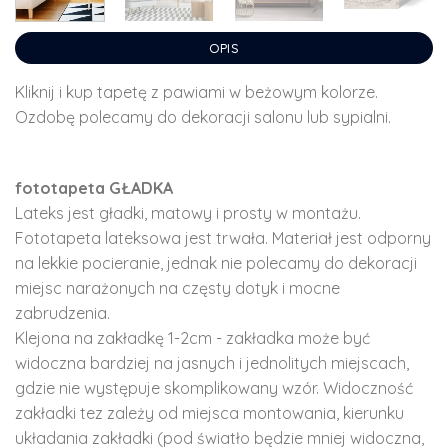
OPIS
Kliknij i kup tapetę z pawiami w beżowym kolorze.
Ozdobę polecamy do dekoracji salonu lub sypialni.
fototapeta GŁADKA
Lateks jest gładki, matowy i prosty w montażu.
Fototapeta lateksowa jest trwała. Materiał jest odporny
na lekkie pocieranie, jednak nie polecamy do dekoracji
miejsc narażonych na częsty dotyk i mocne
zabrudzenia.
Klejona na zakładkę 1-2cm - zakładka może być
widoczna bardziej na jasnych i jednolitych miejscach,
gdzie nie występuje skomplikowany wzór. Widoczność
zakładki tez zależy od miejsca montowania, kierunku
układania zakładki (pod światło będzie mniej widoczna,