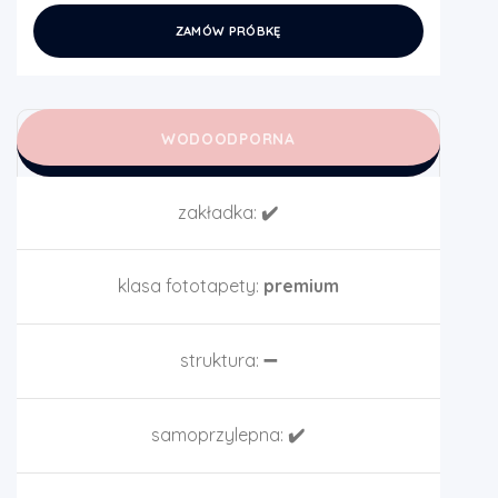
ZAMÓW PRÓBKĘ
WODOODPORNA
zakładka:
✔️
klasa fototapety:
premium
struktura:
➖
samoprzylepna:
✔️