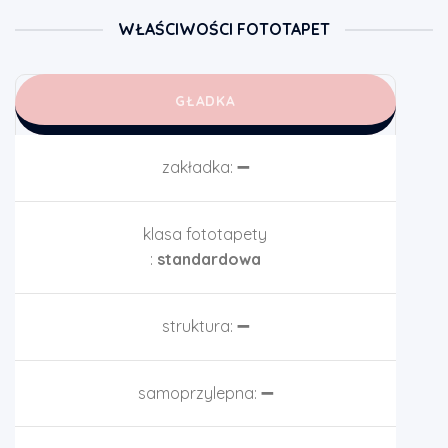
WŁAŚCIWOŚCI FOTOTAPET
GŁADKA
zakładka:
➖
klasa fototapety
:
standardowa
struktura:
➖
samoprzylepna:
➖