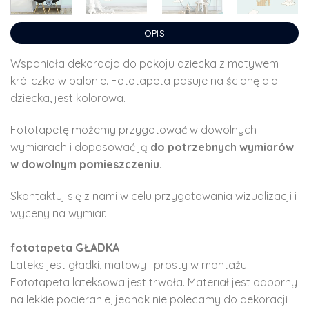
OPIS
Wspaniała dekoracja do pokoju dziecka z motywem
króliczka w balonie. Fototapeta pasuje na ścianę dla
dziecka, jest kolorowa.
Fototapetę możemy przygotować w dowolnych
wymiarach i dopasować ją
do potrzebnych wymiarów
w dowolnym pomieszczeniu
.
Skontaktuj się z nami w celu przygotowania wizualizacji i
wyceny na wymiar.
fototapeta GŁADKA
Lateks jest gładki, matowy i prosty w montażu.
Fototapeta lateksowa jest trwała. Materiał jest odporny
na lekkie pocieranie, jednak nie polecamy do dekoracji