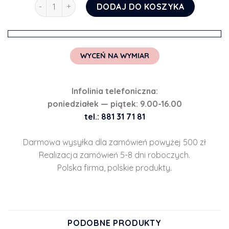
ilość Kwadratowa tapeta z motywem króliczków w b
DODAJ DO KOSZYKA
WYCEŃ NA WYMIAR
Infolinia telefoniczna:
poniedziałek — piątek: 9.00-16.00
tel.: 881 31 71 81
Darmowa wysyłka dla zamówień powyżej 500 zł
Realizacja zamówień 5-8 dni roboczych.
Polska firma, polskie produkty.
PODOBNE PRODUKTY