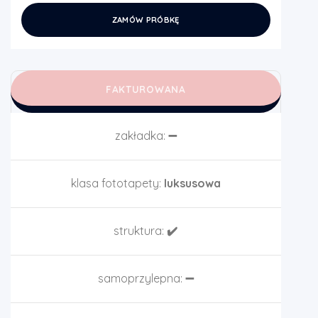
ZAMÓW PRÓBKĘ
FAKTUROWANA
zakładka:
➖
klasa fototapety:
luksusowa
struktura:
✔️
samoprzylepna:
➖