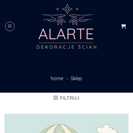
Skip
to
content
home
»
Sklep
FILTRUJ