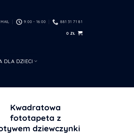
MAIL
9:00 - 16:00
881 31 71 81
0
ZŁ
A DLA DZIECI
Kwadratowa
fototapeta z
otywem dziewczynki