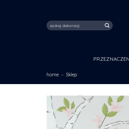
Skip
to
content
Szukaj:
PRZEZNACZEN
home
»
Sklep