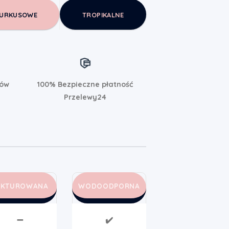
URKUSOWE
TROPIKALNE
rów
100% Bezpieczne płatność
Przelewy24
AKTUROWANA
WODOODPORNA
➖
✔️