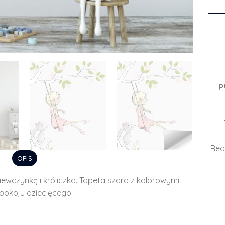
p
Rea
OPIS
ewczynkę i króliczka. Tapeta szara z kolorowymi
pokoju dziecięcego.