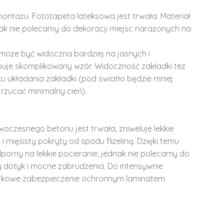
montażu. Fototapeta lateksowa jest trwała. Materiał
dnak nie polecamy do dekoracji miejsc narażonych na
może być widoczna bardziej na jasnych i
ępuje skomplikowany wzór. Widoczność zakładki tez
u układania zakładki (pod światło będzie mniej
rzucać minimalny cień).
woczesnego betonu jest trwała, zniweluje lekkie
i mięsisty pokryty od spodu flizeliną. Dzięki temu
dporny na lekkie pocieranie, jednak nie polecamy do
y dotyk i mocne zabrudzenia. Do intensywnie
tkowe zabezpieczenie ochronnym laminatem