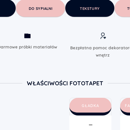
DO SYPIALNI
TEKSTURY
T
armowe próbki materiałów
Bezpłatna pomoc dekorato
wnętrz
WŁAŚCIWOŚCI FOTOTAPET
GŁADKA
F
➖