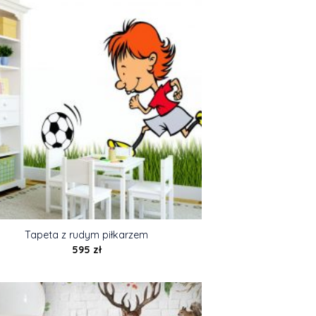
Tapeta z rudym piłkarzem
595
zł