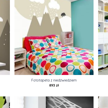
Fototapeta z niedźwiedziem
893
zł