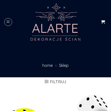
Skip
to
content
home
»
Sklep
FILTRUJ