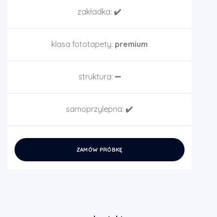
zakładka:
✔️
klasa fototapety:
premium
struktura:
➖
samoprzylepna:
✔️
ZAMÓW PRÓBKĘ