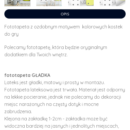
OPIS
Fototapeta z ozdobnym motywem kolorowych kostek
do gry
Polecamy fototapetę, która będzie oryginalnym
dodatkiem dla Twoich wnętrz.
fototapeta GŁADKA
Lateks jest gładki, matowy i prosty w montażu.
Fototapeta lateksowa jest trwała. Materiał jest odporny
na lekkie pocieranie, jednak nie polecamy do dekoracji
miejsc narażonych na częsty dotyk i mocne
zabrudzenia.
Klejona na zakładkę 1-2cm - zakładka może być
widoczna bardziej na jasnych i jednolitych miejscach,