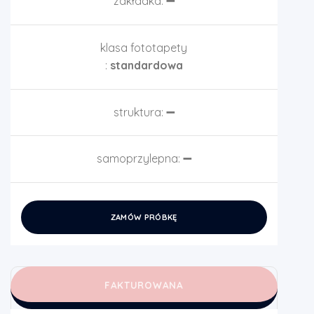
zakładka:
➖
klasa fototapety
:
standardowa
struktura:
➖
samoprzylepna:
➖
ZAMÓW PRÓBKĘ
FAKTUROWANA