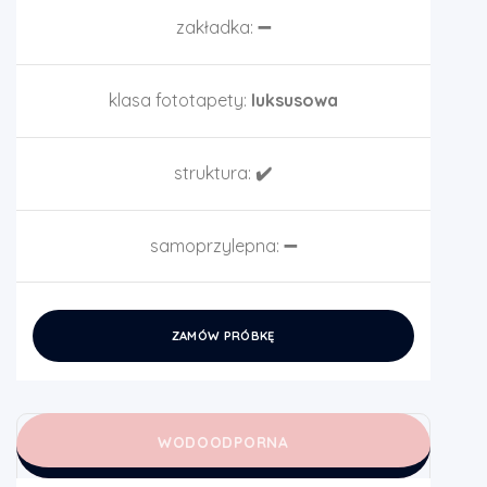
zakładka:
➖
klasa fototapety:
luksusowa
struktura:
✔️
samoprzylepna:
➖
ZAMÓW PRÓBKĘ
WODOODPORNA