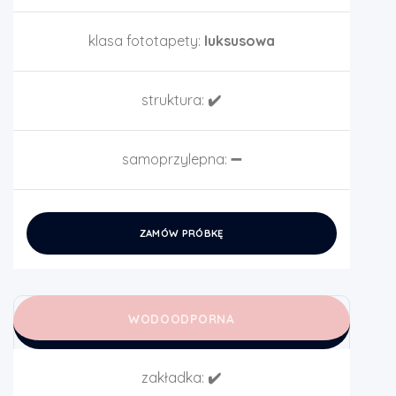
klasa fototapety:
luksusowa
struktura:
✔️
samoprzylepna:
➖
ZAMÓW PRÓBKĘ
WODOODPORNA
zakładka:
✔️