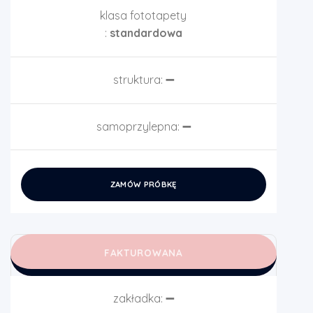
klasa fototapety
:
standardowa
struktura:
➖
samoprzylepna:
➖
ZAMÓW PRÓBKĘ
FAKTUROWANA
zakładka:
➖