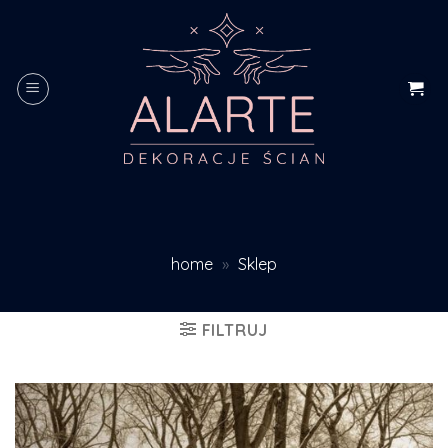
Skip
to
content
home
»
Sklep
FILTRUJ