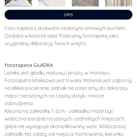
OPIS
Foto-tapeta z drzewami otulonymi zimowym puchem.
Ozdoba w kolorze sepii. Polecamy fototapetę jako
oryginalną dekorację Twoich wnętrz.
fototapeta GŁADKA
Lateks jest gładki, matowy i prosty w montażu.
Fototapeta lateksowa jest trwała. Materiał jest odporny
na lekkie pocieranie, jednak nie polecamy do dekoracji
miejsc narażonych na częsty dotyk i mocne
zabrudzenia.
Klejona na zakładkę 1-2cm - zakładka może być
widoczna bardziej na jasnych i jednolitych miejscach,
gdzie nie występuje skomplikowany wzór. Widoczność
zakładki tez zależy od miejsca montowania, kierunku