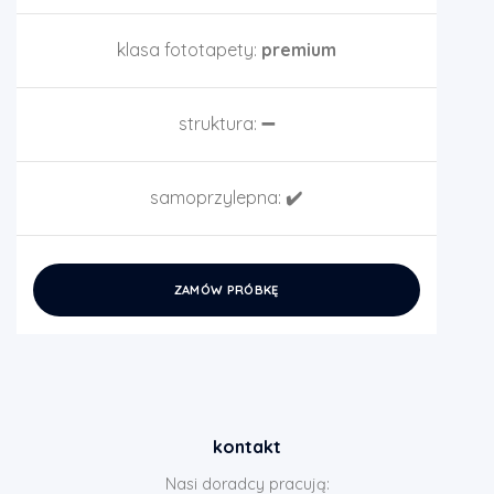
klasa fototapety:
premium
struktura:
➖
samoprzylepna:
✔️
ZAMÓW PRÓBKĘ
kontakt
Nasi doradcy pracują: