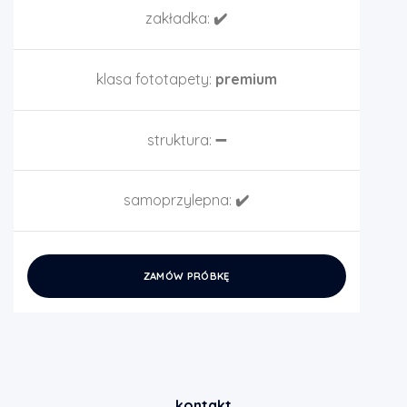
zakładka:
✔️
klasa fototapety:
premium
struktura:
➖
samoprzylepna:
✔️
ZAMÓW PRÓBKĘ
kontakt