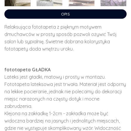
OPIS
Relaksująca fototapeta z pięknym motywem
dmuchawców w prosty sposób pozwoli ożywić Twój
salon lub sypialnię. Świetnie dobrana kolorystyka
fototapety doda wnętrzu uroku.
fototapeta GŁADKA
Lateks jest gładki, matowy i prosty w montażu.
Fototapeta lateksowa jest trwała. Materiał jest odporny
na lekkie pocieranie, jednak nie polecamy do dekoracji
miejsc narażonych na częsty dotyk i mocne
zabrudzenia.
Klejona na zakładkę 1-2cm - zakładka może być
widoczna bardziej na jasnych i jednolitych miejscach,
gdzie nie występuje skomplikowany wzór. Widoczność