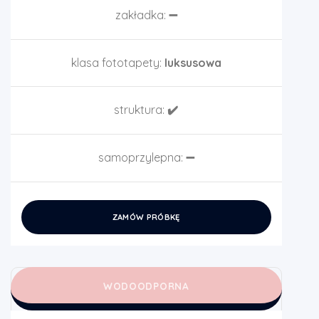
zakładka:
➖
klasa fototapety:
luksusowa
struktura:
✔️
samoprzylepna:
➖
ZAMÓW PRÓBKĘ
WODOODPORNA