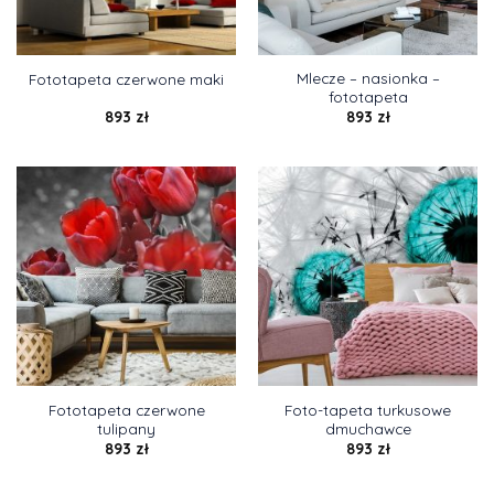
Mlecze – nasionka –
Fototapeta czerwone maki
fototapeta
893
zł
893
zł
Fototapeta czerwone
Foto-tapeta turkusowe
tulipany
dmuchawce
893
zł
893
zł