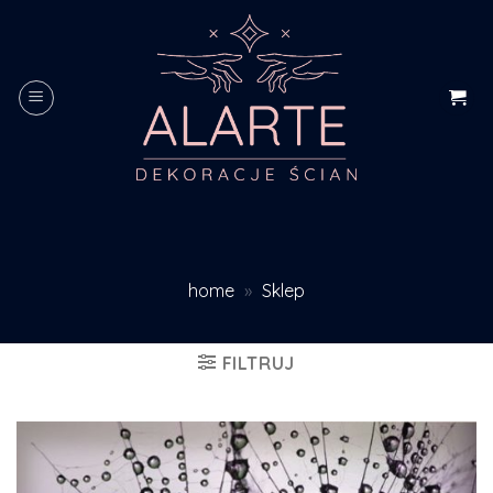
Skip
to
content
home
»
Sklep
FILTRUJ