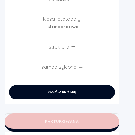
klasa fototapety
:
standardowa
struktura:
➖
samoprzylepna:
➖
ZAMÓW PRÓBKĘ
FAKTUROWANA