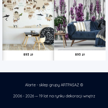
893
zł
893
zł
Alarte - sklep grupy ARTPASAŻ ©
2006 - 2026 — 19 lat na rynku dekoracji wnętrz