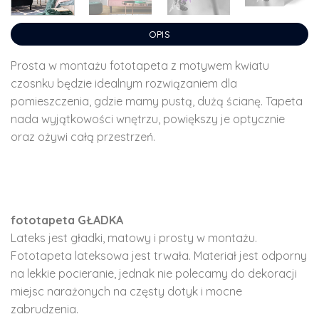
OPIS
Prosta w montażu fototapeta z motywem kwiatu
czosnku będzie idealnym rozwiązaniem dla
pomieszczenia, gdzie mamy pustą, dużą ścianę. Tapeta
nada wyjątkowości wnętrzu, powiększy je optycznie
oraz ożywi całą przestrzeń.
fototapeta GŁADKA
Lateks jest gładki, matowy i prosty w montażu.
Fototapeta lateksowa jest trwała. Materiał jest odporny
na lekkie pocieranie, jednak nie polecamy do dekoracji
miejsc narażonych na częsty dotyk i mocne
zabrudzenia.