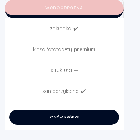
WODOODPORNA
zakładka:
✔️
klasa fototapety:
premium
struktura:
➖
samoprzylepna:
✔️
ZAMÓW PRÓBKĘ