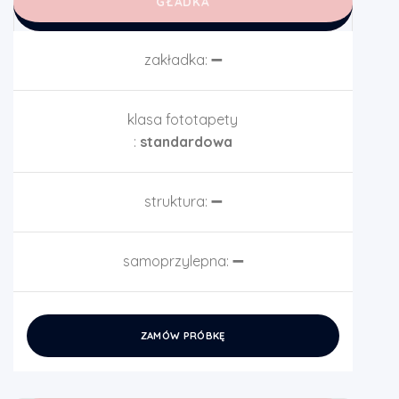
GŁADKA
zakładka:
➖
klasa fototapety
:
standardowa
struktura:
➖
samoprzylepna:
➖
ZAMÓW PRÓBKĘ