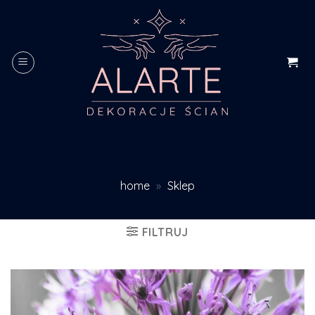
Skip
to
content
home
»
Sklep
FILTRUJ