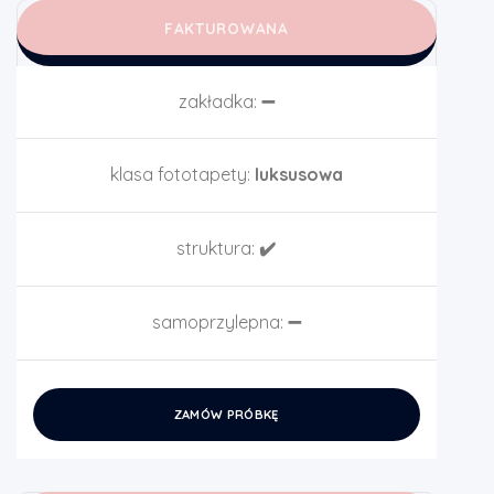
FAKTUROWANA
zakładka:
➖
klasa fototapety:
luksusowa
struktura:
✔️
samoprzylepna:
➖
ZAMÓW PRÓBKĘ