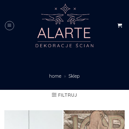
Skip
to
content
home
»
Sklep
FILTRUJ