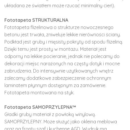
układana ze światłem może rzucać minimalny cień).
Fototapeta STRUKTURALNA
Fototapeta flizelinowa o strukturze nowoczesnego
betonu jest trwała, zniweluje lekkie nierówności ściany.
Podkład jest gruby i mięsisty pokryty od spodu flizeliną.
Dzięki temu jest prosty w montażu. Materiał jest
odporny na lekkie pocieranie, jednak nie polecamy do
dekoracji miejsc narażonych na częsty dotyk i mocne
zabrudzenia. Do intensywnie użytkowanych wnętrz
zalecamy dodatkowe zabezpieczenie ochronnym
laminatem płynnym dostępnym za zamówienie.
Fototapeta montowana na styk.
Fototapeta SAMOPRZYLEPNA™
Gładki gruby materiał z powłoką winylową.
SAMOPRZYLEPNY. Może służyć jako okleina meblowa
oraz na fronty szaf i kuchenne AGD. Wydruk ma