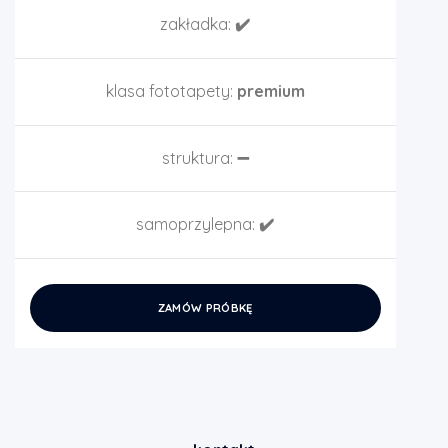
zakładka:
✔️
klasa fototapety:
premium
struktura:
➖
samoprzylepna:
✔️
ZAMÓW PRÓBKĘ