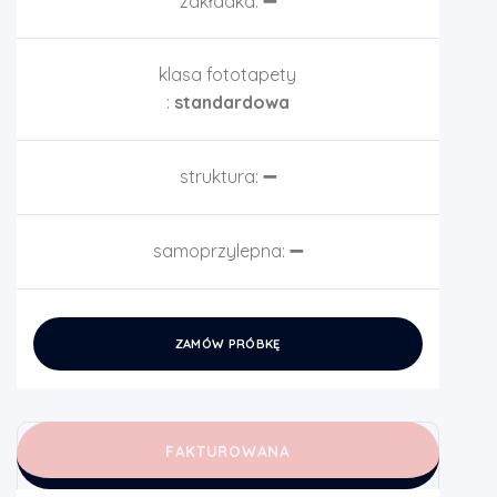
zakładka:
➖
klasa fototapety
:
standardowa
struktura:
➖
samoprzylepna:
➖
ZAMÓW PRÓBKĘ
FAKTUROWANA