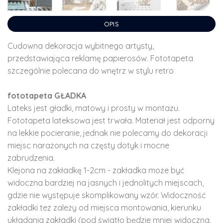
OPIS
Cudowna dekoracja wybitnego artysty,
przedstawiająca reklamę papierosów. Fototapeta
szczególnie polecana do wnętrz w stylu retro
fototapeta GŁADKA
Lateks jest gładki, matowy i prosty w montażu.
Fototapeta lateksowa jest trwała. Materiał jest odporny
na lekkie pocieranie, jednak nie polecamy do dekoracji
miejsc narażonych na częsty dotyk i mocne
zabrudzenia.
Klejona na zakładkę 1-2cm - zakładka może być
widoczna bardziej na jasnych i jednolitych miejscach,
gdzie nie występuje skomplikowany wzór. Widoczność
zakładki tez zależy od miejsca montowania, kierunku
układania zakładki (pod światło będzie mniej widoczna,