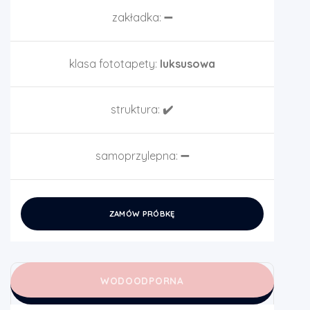
zakładka:
➖
klasa fototapety:
luksusowa
struktura:
✔️
samoprzylepna:
➖
ZAMÓW PRÓBKĘ
WODOODPORNA