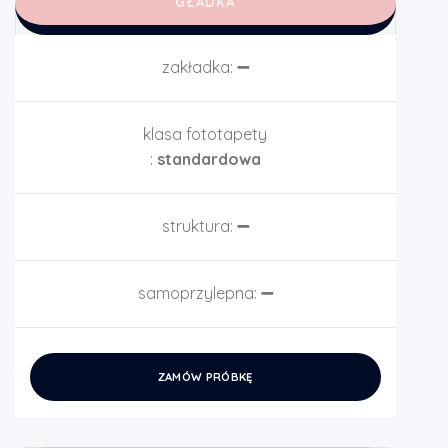
GŁADKA
zakładka:
➖
klasa fototapety
:
standardowa
struktura:
➖
samoprzylepna:
➖
ZAMÓW PRÓBKĘ