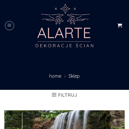
Skip
to
content
home
»
Sklep
FILTRUJ