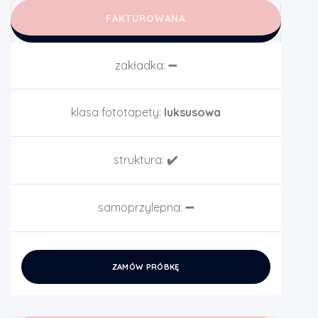
FAKTUROWANA
zakładka:
➖
klasa fototapety:
luksusowa
struktura:
✔️
samoprzylepna:
➖
ZAMÓW PRÓBKĘ