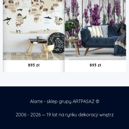
893
zł
893
zł
Alarte - sklep grupy ARTPASAŻ ©
2006 - 2026 — 19 lat na rynku dekoracji wnętrz