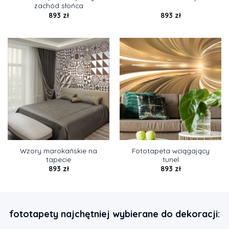
zachód słońca
893
zł
893
zł
Wzory marokańskie na
Fototapeta wciągający
tapecie
tunel
893
zł
893
zł
fototapety najchętniej wybierane do dekoracji: