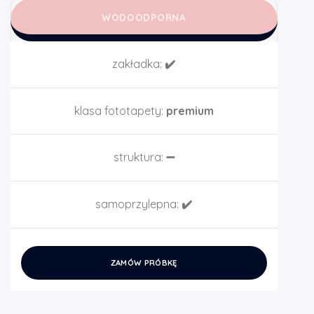
WODOODPORNA
zakładka:
✔️
klasa fototapety:
premium
struktura:
➖
samoprzylepna:
✔️
ZAMÓW PRÓBKĘ