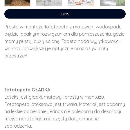
OPIS
Prosta w montażu fototapeta z motywem wodospadu
będzie idealnym rozwiązaniem dla pomieszczenia, gdzie
mamy pustą, dużą ścianę. Tapeta nada wyjątkowości
wnętrzu, powiększy je optycznie oraz ożywi całą
przestrzeń.
fototapeta GŁADKA
Lateks jest gładki, matowy i prosty w montażu.
Fototapeta lateksowa jest trwała. Materiał jest odporny
na lekkie pocieranie, jednak nie polecamy do dekoracji
miejsc narażonych na częsty dotyk i mocne
zabrudzenia.