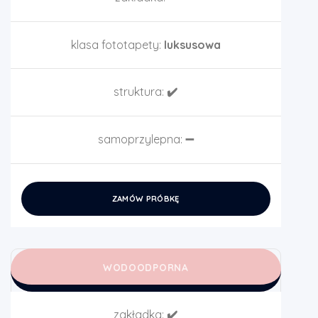
klasa fototapety:
luksusowa
struktura:
✔️
samoprzylepna:
➖
ZAMÓW PRÓBKĘ
WODOODPORNA
zakładka:
✔️