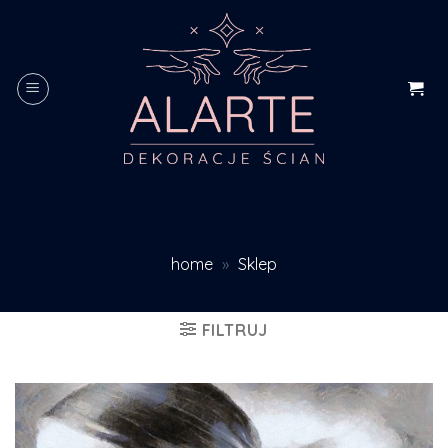
Skip
to
content
home
»
Sklep
FILTRUJ