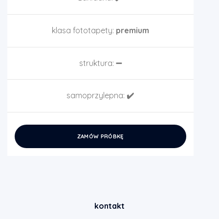
klasa fototapety:
premium
struktura:
➖
samoprzylepna:
✔️
ZAMÓW PRÓBKĘ
kontakt