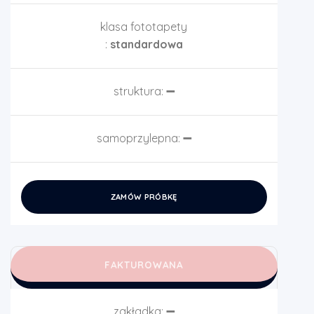
klasa fototapety
:
standardowa
struktura:
➖
samoprzylepna:
➖
ZAMÓW PRÓBKĘ
FAKTUROWANA
zakładka:
➖