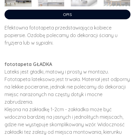
OPIS
Efektowna fototapeta przedstawiająca kobiece
popiersie. Ozdobę polecamy do dekoracji ściany u
fryzjera lub w sypialni.
fototapeta GŁADKA
Lateks jest gładki, matowy i prosty w montażu.
Fototapeta lateksowa jest trwała. Materiał jest odporny
na lekkie pocieranie, jednak nie polecamy do dekoracji
miejsc narażonych na częsty dotyk i mocne
zabrudzenia.
Klejona na zakładkę 1-2cm - zakładka może być
widoczna bardziej na jasnych i jednolitych miejscach,
gdzie nie występuje skomplikowany wzór. Widoczność
zakładki tez zależy od miejsca montowania, kierunku