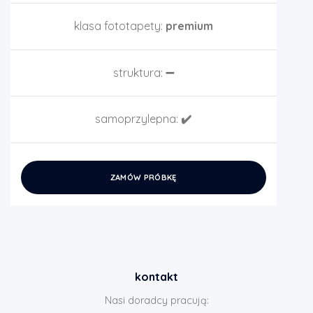
klasa fototapety:
premium
struktura:
➖
samoprzylepna:
✔️
ZAMÓW PRÓBKĘ
kontakt
Nasi doradcy pracują: