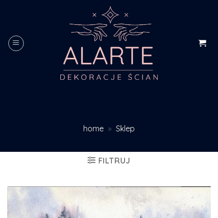
Skip
to
content
home
»
Sklep
FILTRUJ