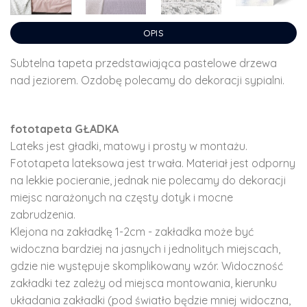
OPIS
Subtelna tapeta przedstawiająca pastelowe drzewa
nad jeziorem. Ozdobę polecamy do dekoracji sypialni.
fototapeta GŁADKA
Lateks jest gładki, matowy i prosty w montażu.
Fototapeta lateksowa jest trwała. Materiał jest odporny
na lekkie pocieranie, jednak nie polecamy do dekoracji
miejsc narażonych na częsty dotyk i mocne
zabrudzenia.
Klejona na zakładkę 1-2cm - zakładka może być
widoczna bardziej na jasnych i jednolitych miejscach,
gdzie nie występuje skomplikowany wzór. Widoczność
zakładki tez zależy od miejsca montowania, kierunku
układania zakładki (pod światło będzie mniej widoczna,