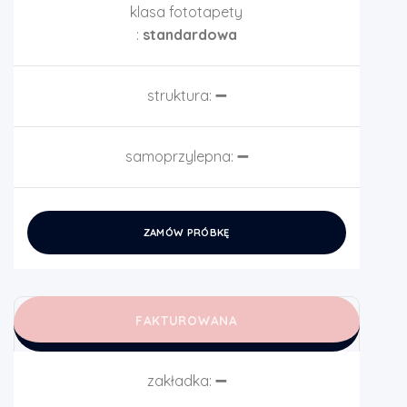
klasa fototapety
:
standardowa
struktura:
➖
samoprzylepna:
➖
ZAMÓW PRÓBKĘ
FAKTUROWANA
zakładka:
➖