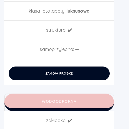
klasa fototapety:
luksusowa
struktura:
✔️
samoprzylepna:
➖
ZAMÓW PRÓBKĘ
WODOODPORNA
zakładka:
✔️