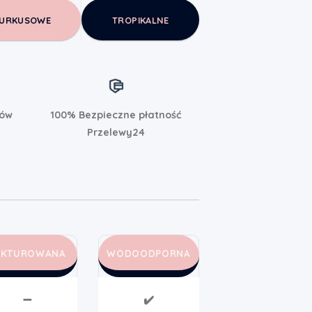
URKUSOWE
TROPIKALNE
rów
100% Bezpieczne płatność
Przelewy24
AKTUROWANA
WODOODPORNA
➖
✔️