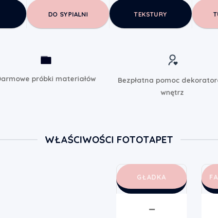
DO SYPIALNI
TEKSTURY
T
armowe próbki materiałów
Bezpłatna pomoc dekorato
wnętrz
WŁAŚCIWOŚCI FOTOTAPET
GŁADKA
F
➖