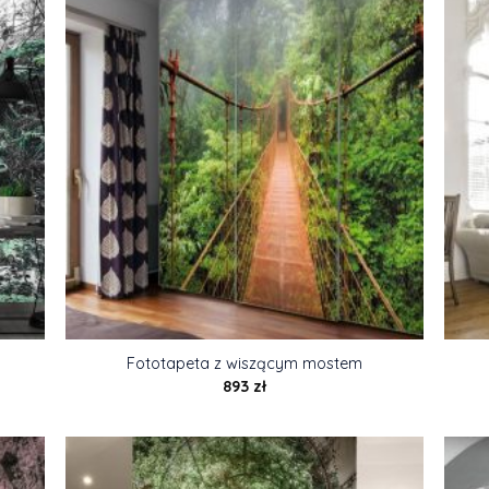
Fototapeta z wiszącym mostem
893
zł