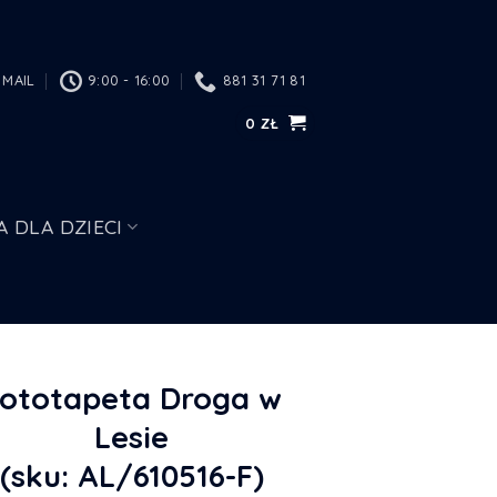
MAIL
9:00 - 16:00
881 31 71 81
0
ZŁ
A DLA DZIECI
ototapeta Droga w
Lesie
(sku: AL/610516-F)