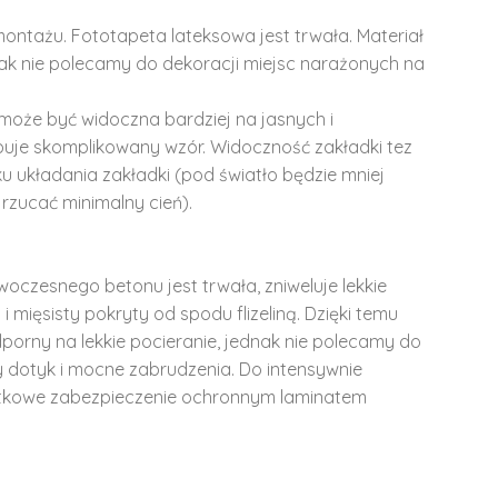
montażu. Fototapeta lateksowa jest trwała. Materiał
dnak nie polecamy do dekoracji miejsc narażonych na
może być widoczna bardziej na jasnych i
ępuje skomplikowany wzór. Widoczność zakładki tez
u układania zakładki (pod światło będzie mniej
rzucać minimalny cień).
woczesnego betonu jest trwała, zniweluje lekkie
i mięsisty pokryty od spodu flizeliną. Dzięki temu
dporny na lekkie pocieranie, jednak nie polecamy do
y dotyk i mocne zabrudzenia. Do intensywnie
tkowe zabezpieczenie ochronnym laminatem