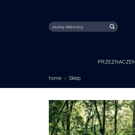
Skip
to
content
Szukaj:
PRZEZNACZEN
home
»
Sklep