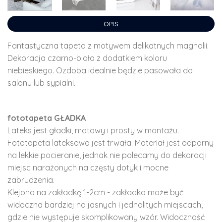
OPIS
Fantastyczna tapeta z motywem delikatnych magnolii.
Dekoracja czarno-biała z dodatkiem koloru
niebieskiego. Ozdoba idealnie będzie pasowała do
salonu lub sypialni.
fototapeta GŁADKA
Lateks jest gładki, matowy i prosty w montażu.
Fototapeta lateksowa jest trwała. Materiał jest odporny
na lekkie pocieranie, jednak nie polecamy do dekoracji
miejsc narażonych na częsty dotyk i mocne
zabrudzenia.
Klejona na zakładkę 1-2cm - zakładka może być
widoczna bardziej na jasnych i jednolitych miejscach,
gdzie nie występuje skomplikowany wzór. Widoczność