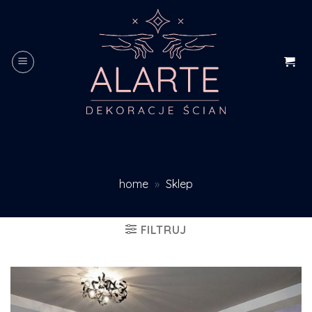
Skip
to
content
home
»
Sklep
FILTRUJ