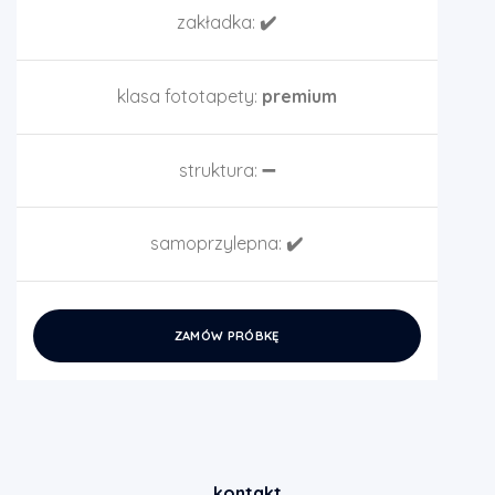
zakładka:
✔️
klasa fototapety:
premium
struktura:
➖
samoprzylepna:
✔️
ZAMÓW PRÓBKĘ
kontakt