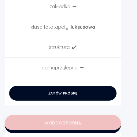
zakładka:
➖
klasa fototapety:
luksusowa
struktura:
✔️
samoprzylepna:
➖
ZAMÓW PRÓBKĘ
WODOODPORNA