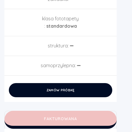
klasa fototapety
:
standardowa
struktura:
➖
samoprzylepna:
➖
ZAMÓW PRÓBKĘ
FAKTUROWANA