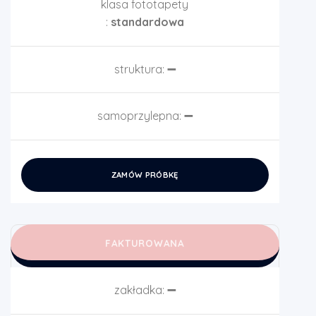
klasa fototapety
:
standardowa
struktura:
➖
samoprzylepna:
➖
ZAMÓW PRÓBKĘ
FAKTUROWANA
zakładka:
➖