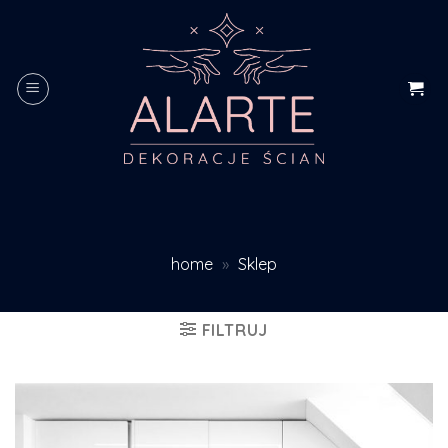
Skip
to
content
home
»
Sklep
FILTRUJ