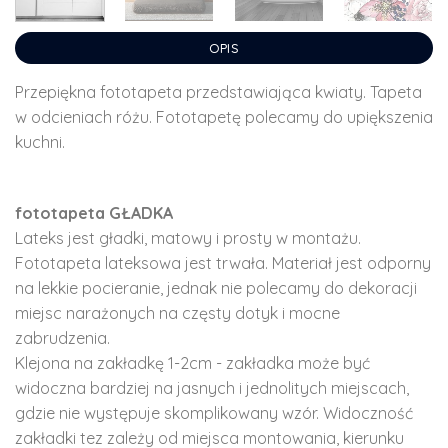
OPIS
Przepiękna fototapeta przedstawiająca kwiaty. Tapeta
w odcieniach różu. Fototapetę polecamy do upiększenia
kuchni.
fototapeta GŁADKA
Lateks jest gładki, matowy i prosty w montażu.
Fototapeta lateksowa jest trwała. Materiał jest odporny
na lekkie pocieranie, jednak nie polecamy do dekoracji
miejsc narażonych na częsty dotyk i mocne
zabrudzenia.
Klejona na zakładkę 1-2cm - zakładka może być
widoczna bardziej na jasnych i jednolitych miejscach,
gdzie nie występuje skomplikowany wzór. Widoczność
zakładki tez zależy od miejsca montowania, kierunku