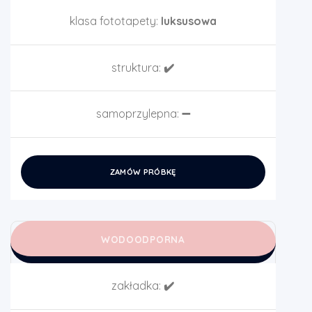
klasa fototapety:
luksusowa
struktura:
✔️
samoprzylepna:
➖
ZAMÓW PRÓBKĘ
WODOODPORNA
zakładka:
✔️