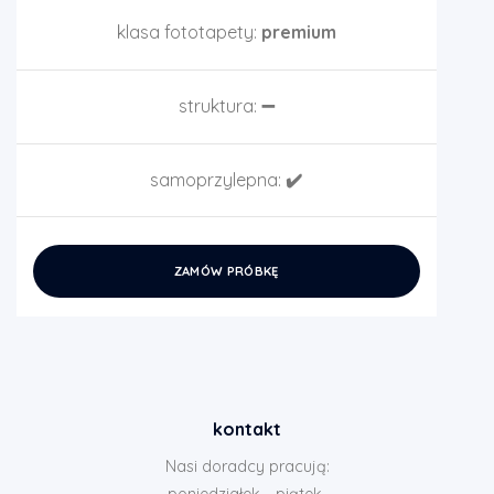
klasa fototapety:
premium
struktura:
➖
samoprzylepna:
✔️
ZAMÓW PRÓBKĘ
kontakt
Nasi doradcy pracują:
poniedziałek - piątek