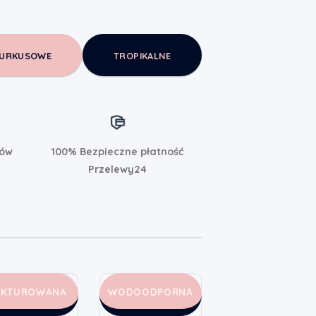
URKUSOWE
TROPIKALNE
rów
100% Bezpieczne płatność
Przelewy24
AKTUROWANA
WODOODPORNA