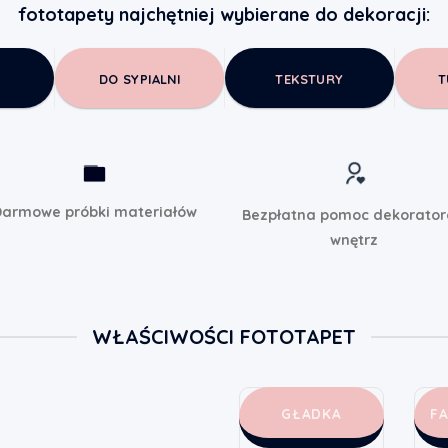
fototapety najchętniej wybierane do dekoracji:
DO SYPIALNI
TEKSTURY
T
armowe próbki materiałów
Bezpłatna pomoc dekorato
wnętrz
WŁAŚCIWOŚCI FOTOTAPET
GŁADKA
F