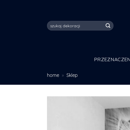
Skip
to
content
Szukaj:
PRZEZNACZEN
home
»
Sklep