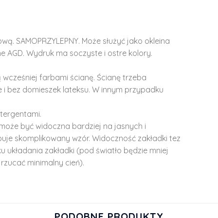
lową. SAMOPRZYLEPNY. Może służyć jako okleina
e AGD. Wydruk ma soczyste i ostre kolory.
 wcześniej farbami ścianę. Ścianę trzeba
 i bez domieszek lateksu. W innym przypadku
tergentami.
może być widoczna bardziej na jasnych i
ępuje skomplikowany wzór. Widoczność zakładki tez
u układania zakładki (pod światło będzie mniej
rzucać minimalny cień).
PODOBNE PRODUKTY