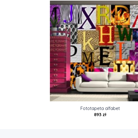
Fototapeta alfabet
893
zł