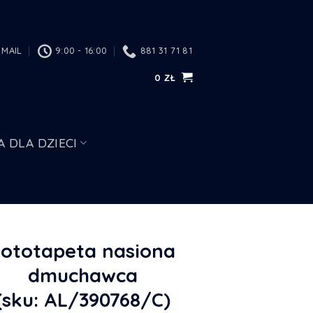
MAIL
9:00 - 16:00
881 31 71 81
0
ZŁ
A DLA DZIECI
Fototapeta nasiona
dmuchawca
(sku: AL/390768/C)