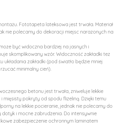
montażu. Fototapeta lateksowa jest trwała. Materiał
dnak nie polecamy do dekoracji miejsc narażonych na
może być widoczna bardziej na jasnych i
ępuje skomplikowany wzór. Widoczność zakładki tez
u układania zakładki (pod światło będzie mniej
rzucać minimalny cień).
woczesnego betonu jest trwała, zniweluje lekkie
i mięsisty pokryty od spodu flizeliną. Dzięki temu
dporny na lekkie pocieranie, jednak nie polecamy do
y dotyk i mocne zabrudzenia. Do intensywnie
tkowe zabezpieczenie ochronnym laminatem