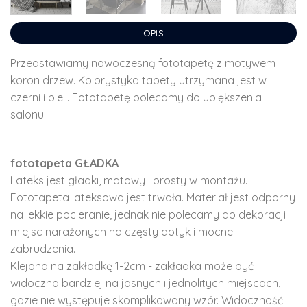
OPIS
Przedstawiamy nowoczesną fototapetę z motywem
koron drzew. Kolorystyka tapety utrzymana jest w
czerni i bieli. Fototapetę polecamy do upiększenia
salonu.
fototapeta GŁADKA
Lateks jest gładki, matowy i prosty w montażu.
Fototapeta lateksowa jest trwała. Materiał jest odporny
na lekkie pocieranie, jednak nie polecamy do dekoracji
miejsc narażonych na częsty dotyk i mocne
zabrudzenia.
Klejona na zakładkę 1-2cm - zakładka może być
widoczna bardziej na jasnych i jednolitych miejscach,
gdzie nie występuje skomplikowany wzór. Widoczność