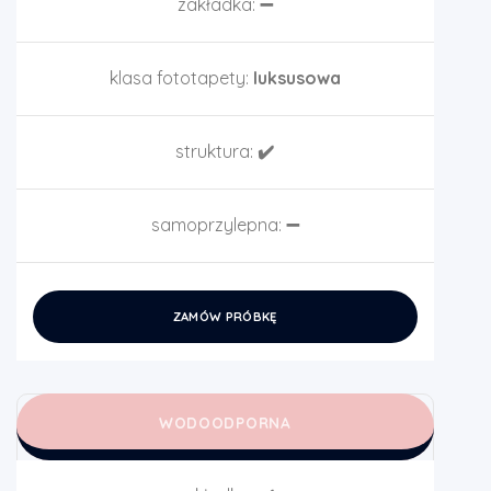
zakładka:
➖
klasa fototapety:
luksusowa
struktura:
✔️
samoprzylepna:
➖
ZAMÓW PRÓBKĘ
WODOODPORNA