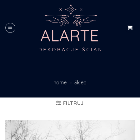
Skip
to
content
home
»
Sklep
FILTRUJ