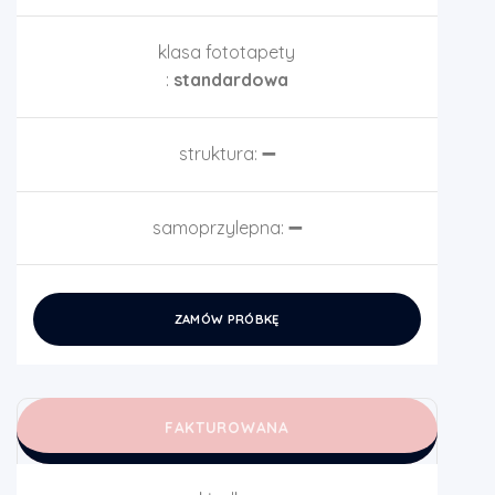
klasa fototapety
:
standardowa
struktura:
➖
samoprzylepna:
➖
ZAMÓW PRÓBKĘ
FAKTUROWANA