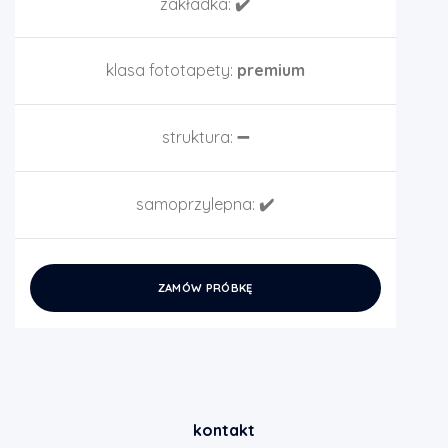
zakładka:
✔️
klasa fototapety:
premium
struktura:
➖
samoprzylepna:
✔️
ZAMÓW PRÓBKĘ
kontakt