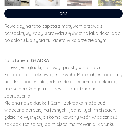
OPIS
Rewelacyjna foto-tapeta z motywem drzewa z
perspektywy żaby, sprawdzi się świetne jako dekoracja
do salonu lub sypialni. Tapeta w kolorze zielonym.
fototapeta GŁADKA
Lateks jest gładki, matowy i prosty w montażu.
Fototapeta lateksowa jest trwała. Materiał jest odporny
na lekkie pocieranie, jednak nie polecamy do dekoracji
miejsc narażonych na częsty dotyk i mocne
zabrudzenia.
Klejona na zakładkę 1-2cm - zakładka może być
widoczna bardziej na jasnych i jednolitych miejscach,
gdzie nie występuje skomplikowany wzór. Widoczność
zakładki tez zależy od miejsca montowania, kierunku