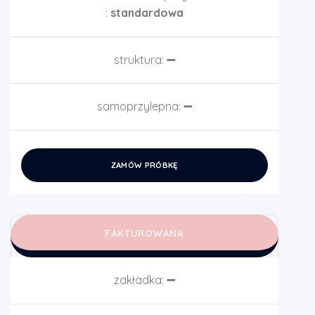
:
standardowa
struktura:
➖
samoprzylepna:
➖
ZAMÓW PRÓBKĘ
FAKTUROWANA
zakładka:
➖