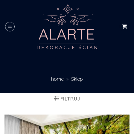
Skip
to
content
home
»
Sklep
FILTRUJ