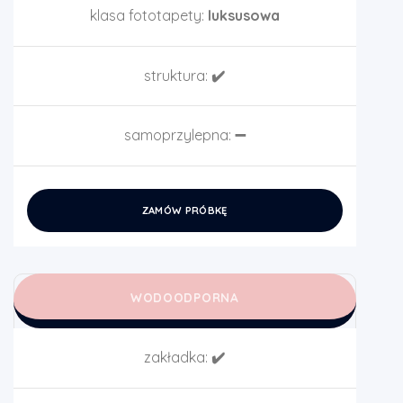
klasa fototapety:
luksusowa
struktura:
✔️
samoprzylepna:
➖
ZAMÓW PRÓBKĘ
WODOODPORNA
zakładka:
✔️