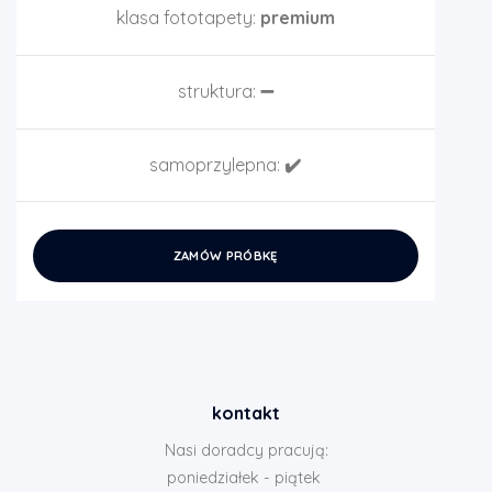
klasa fototapety:
premium
struktura:
➖
samoprzylepna:
✔️
ZAMÓW PRÓBKĘ
kontakt
Nasi doradcy pracują:
poniedziałek - piątek