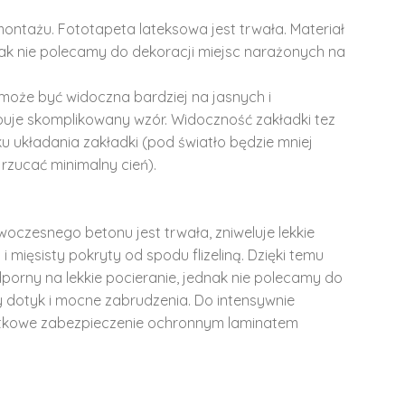
montażu. Fototapeta lateksowa jest trwała. Materiał
dnak nie polecamy do dekoracji miejsc narażonych na
może być widoczna bardziej na jasnych i
ępuje skomplikowany wzór. Widoczność zakładki tez
u układania zakładki (pod światło będzie mniej
rzucać minimalny cień).
woczesnego betonu jest trwała, zniweluje lekkie
i mięsisty pokryty od spodu flizeliną. Dzięki temu
dporny na lekkie pocieranie, jednak nie polecamy do
y dotyk i mocne zabrudzenia. Do intensywnie
tkowe zabezpieczenie ochronnym laminatem