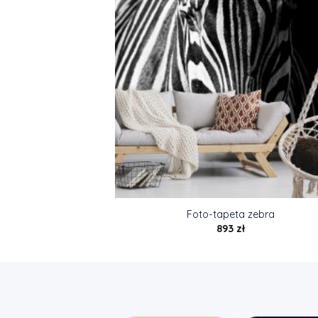
Foto-tapeta zebra
893
zł