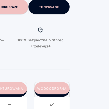
URKUSOWE
TROPIKALNE
rów
100% Bezpieczne płatność
Przelewy24
AKTUROWANA
WODOODPORNA
➖
✔️