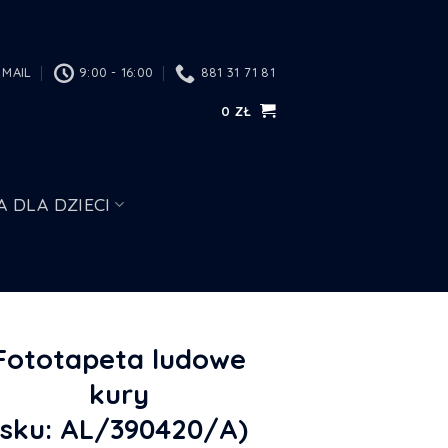
MAIL
9:00 - 16:00
881 31 71 81
0
ZŁ
A DLA DZIECI
Fototapeta ludowe
kury
(sku: AL/390420/A)