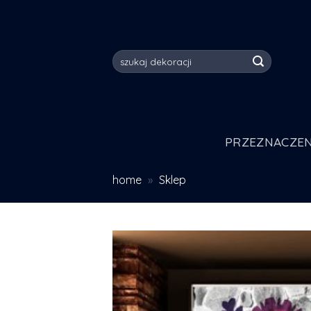
Skip
to
content
Szukaj:
PRZEZNACZEN
home
»
Sklep