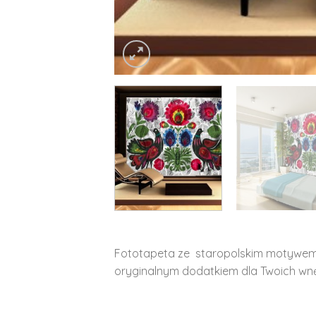
Fototapeta ze staropolskim motywem 
oryginalnym dodatkiem dla Twoich wnę