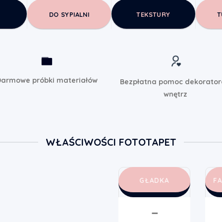
DO SYPIALNI
TEKSTURY
T
armowe próbki materiałów
Bezpłatna pomoc dekorato
wnętrz
WŁAŚCIWOŚCI FOTOTAPET
GŁADKA
F
➖