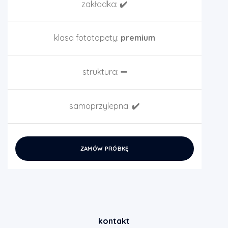
zakładka:
✔️
klasa fototapety:
premium
struktura:
➖
samoprzylepna:
✔️
ZAMÓW PRÓBKĘ
kontakt