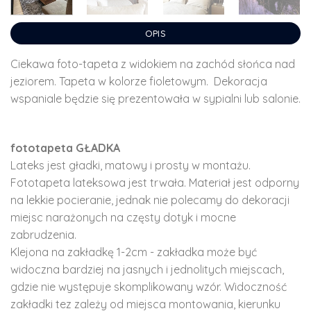
OPIS
Ciekawa foto-tapeta z widokiem na zachód słońca nad
jeziorem. Tapeta w kolorze fioletowym. Dekoracja
wspaniale będzie się prezentowała w sypialni lub salonie.
fototapeta GŁADKA
Lateks jest gładki, matowy i prosty w montażu.
Fototapeta lateksowa jest trwała. Materiał jest odporny
na lekkie pocieranie, jednak nie polecamy do dekoracji
miejsc narażonych na częsty dotyk i mocne
zabrudzenia.
Klejona na zakładkę 1-2cm - zakładka może być
widoczna bardziej na jasnych i jednolitych miejscach,
gdzie nie występuje skomplikowany wzór. Widoczność
zakładki tez zależy od miejsca montowania, kierunku