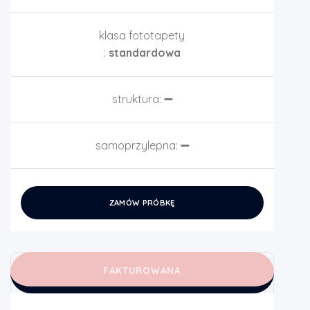
klasa fototapety
:
standardowa
struktura:
➖
samoprzylepna:
➖
ZAMÓW PRÓBKĘ
FAKTUROWANA