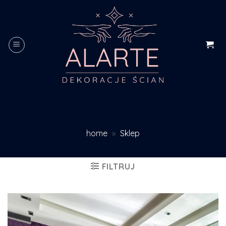
Skip
to
content
home
»
Sklep
FILTRUJ