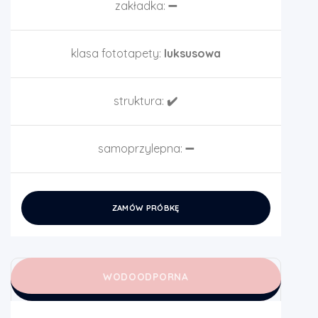
zakładka:
➖
klasa fototapety:
luksusowa
struktura:
✔️
samoprzylepna:
➖
ZAMÓW PRÓBKĘ
WODOODPORNA